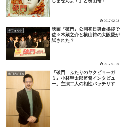
しませんよ！」と横山裕！
2017.02.03
映画『破門』公開初日舞台挨拶で
デフォルト
佐々木蔵之介と横山裕の大阪愛が
試された？
2017.01.29
『破門 ふたりのヤクビョーガ
INTERVIEW
ミ』小林聖太郎監督インタビュ
ー。主演二人の相性バッチリす
ぎ！？息を合わせるのは最後のシ
ーン