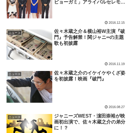
ビョーガミ」アライバルセレモニ
ーレポート
2016.12.15
佐々木蔵之介＆横山裕W主演『破
ニュース
門』予告解禁！関ジャニ∞の主題
歌も初披露
2016.11.19
佐々木蔵之介のイケイケやくざ姿
ニュース
を初披露！映画『破門』
2016.08.27
ジャニーズWEST・濵田崇裕が映
ニュース
画初出演で、佐々木蔵之介の弟分
に！？