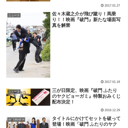
2017.01.27
佐々木蔵之介が飛び蹴り！馬乗
ニュース
り！！映画『破門』新たな場面写
真を解禁
2017.01.18
三が日限定、映画『破門 ふたり
ニュース
のヤクビョーガミ』特製おみくじ
配布決定！
2016.12.29
タイトルにかけてセットを破って
INTERVIEW
登場！映画「破門 ふたりのヤク