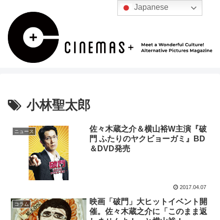
Japanese
小林聖太郎
佐々木蔵之介＆横山裕W主演『破
ニュース
門 ふたりのヤクビョーガミ』BD
＆DVD発売
2017.04.07
映画「破門」大ヒットイベント開
コラム
催。佐々木蔵之介に「このまま返