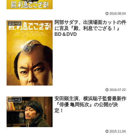
2016.08.04
阿部サダヲ、出演場面カットの件
ニュース
に言及『殿、利息でござる！』
BD＆DVD
2016.07.22
安田顕主演、横浜聡子監督最新作
ニュース
『俳優 亀岡拓次』の公開が決
定！
2015.11.04