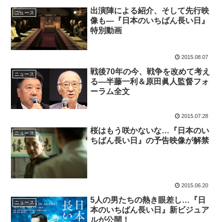
出演陣による紹介、そして先行映
ニュース
像も―『日本のいちばん長い日』
特別動画
2015.08.07
戦後70年の今、戦争を改めて考え
ニュース
る―半藤一利＆原田眞人監督フォ
ーラム全文
2015.07.28
桜はもう咲かないな…『日本のい
ニュース
ちばん長い日』の予告映像が解禁
2015.06.20
5人の男たちの熱き眼差し…『日
ニュース
本のいちばん長い日』新ビジュア
ルが公開！