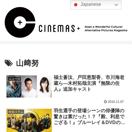
Japanese
山﨑努
福士蒼汰、戸田恵梨香、市川海老
ニュース
蔵ら―木村拓哉主演『無限の住
人』追加キャスト
2016.11.07
羽生選手の登場シーンの俳優陣の
映画コラム
驚きは素だった！？『殿、利息で
ござる！』ブルーレイ＆DVDの特
典映像はこれだ！！