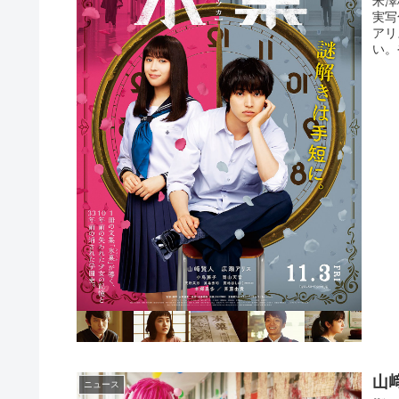
米澤
実写
アリ
い。
山
ニュース