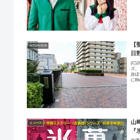
【
INTERVIEW
日
(C
ズ。
歩ぽ
にB
山
ニュース
『