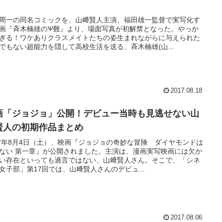
』
周一の同名コミックを、山﨑賢人主演、福田雄一監督で実写化す
画『斉木楠雄のѰ難』より、場面写真が初解禁となった。やっか
ぎる！ワケありクラスメイトたちの姿生まれながらに与えられた
でもない超能力を隠して高校生活を送る、斉木楠雄(山...
2017.08.18
画「ジョジョ」公開！デビュー当時も見逃せない山
賢人の初期作品まとめ
17年8月4日（土）、映画『ジョジョの奇妙な冒険 ダイヤモンドは
ない 第一章』が公開されました。主演は、漫画実写映画には欠か
い存在といっても過言ではない、山﨑賢人さん。そこで、「シネ
女子部」第17回では、山﨑賢人さんのデビュ...
2017.08.06