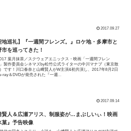
2017.09.27
聖地巡礼】『一週間フレンズ。』ロケ地・多摩市と
野市を巡ってきた！
)2017 葉月抹茶／スクウェアエニックス・映画「一週間フレン
」製作委員会シネマズby松竹公式ライターの中川マナブ（東京散
）です！川口春奈と山﨑賢人がW主演&初共演し、2017年8月2日
lu-ray＆DVDが発売された『一週...
2017.09.14
﨑賢人＆広瀬アリス、制服姿が…まぶしいぃ！映画
氷菓』予告映像