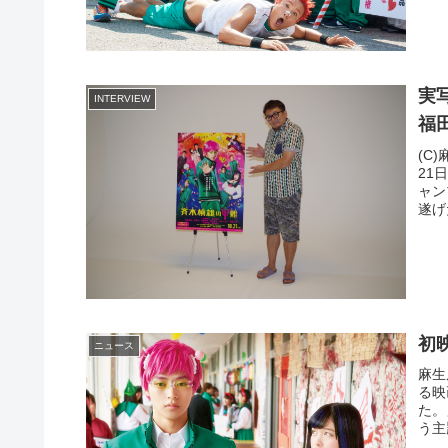
実
INTERVIEW
福
(C
21
ャン
遂げ
初
ニュース
麻生
る映
た。
う主