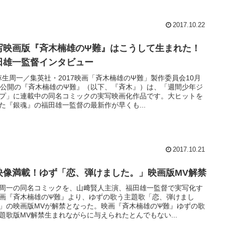
2017.10.22
写映画版『斉木楠雄のΨ難』はこうして生まれた！
田雄一監督インタビュー
)麻生周一／集英社・2017映画「斉木楠雄のΨ難」製作委員会10月
日公開の『斉木楠雄のΨ難』（以下、『斉木』）は、「週間少年ジ
プ」に連載中の同名コミックの実写映画化作品です。大ヒットを
た『銀魂』の福田雄一監督の最新作が早くも...
2017.10.21
映像満載！ゆず「恋、弾けました。」映画版MV解禁
周一の同名コミックを、山﨑賢人主演、福田雄一監督で実写化す
画『斉木楠雄のѰ難』より、ゆずの歌う主題歌「恋、弾けまし
」の映画版MVが解禁となった。映画『斉木楠雄のѰ難』ゆずの歌
題歌版MV解禁生まれながらに与えられたとんでもない...