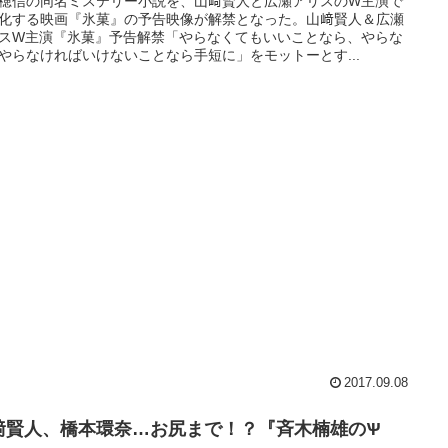
穂信の同名ミステリー小説を、山﨑賢人と広瀬アリスのW主演で
化する映画『氷菓』の予告映像が解禁となった。山﨑賢人＆広瀬
スW主演『氷菓』予告解禁「やらなくてもいいことなら、やらな
やらなければいけないことなら手短に」をモットーとす...
2017.09.08
﨑賢人、橋本環奈…お尻まで！？『斉木楠雄のѰ