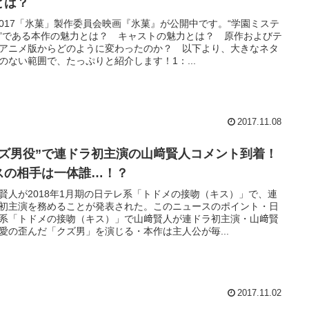
とは？
)2017「氷菓」製作委員会映画『氷菓』が公開中です。“学園ミステ
”である本作の魅力とは？ キャストの魅力とは？ 原作およびテ
アニメ版からどのように変わったのか？ 以下より、大きなネタ
のない範囲で、たっぷりと紹介します！1：...
2017.11.08
クズ男役”で連ドラ初主演の山﨑賢人コメント到着！
スの相手は一体誰…！？
賢人が2018年1月期の日テレ系「トドメの接吻（キス）」で、連
初主演を務めることが発表された。このニュースのポイント・日
系「トドメの接吻（キス）」で山﨑賢人が連ドラ初主演・山﨑賢
愛の歪んだ「クズ男」を演じる・本作は主人公が毎...
2017.11.02