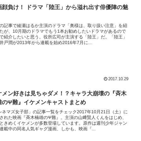
画顔負け！ ドラマ「陸王」から溢れ出す俳優陣の魅
の記事で綾瀬はるか主演のドラマ「奥様は、取り扱い注意」を紹
たが、10月期のドラマでもう1本お勧めしたいドラマがあるので
で紹介したいと思う。役所広司が主演する「陸王」だ。「陸王」
井戸潤が2013年から連載を始め2016年7月に...
2017.10.29
ケメン好きは見ちゃダメ！？キャラ大崩壊の『斉木
雄のΨ難』イケメンキャストまとめ
シネマズ女子部」の記事一覧をチェック2017年10月21日（土）に
された映画『斉木楠雄のΨ難』。主演の山﨑賢人くんをはじめ、
ときめくイケメンが多数登場しています。原作は週刊少年ジャン
連載中の同名人気ギャグ漫画、しかも、映画『...