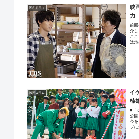
映
国内ドラマ
力
前回
介し
ここ
は池
イ
映画コラム
楠
■「
公開
今を
プに