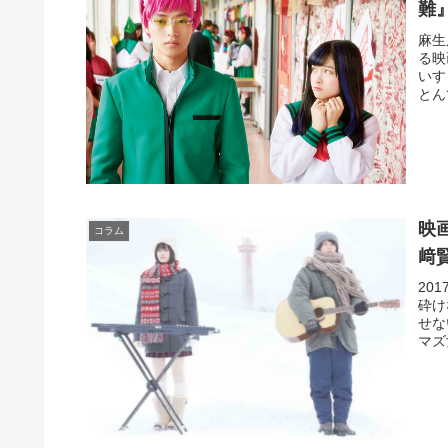
難
麻生
る映
いす
とん
映
コラム
﨑
20
砕け
せな
マズ