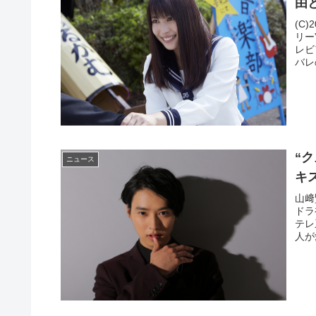
由
(C
リー
レビ
バレ
“
ニュース
キ
山﨑
ドラ
テレ
人が