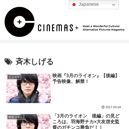
Japanese
斉木しげる
映画『3月のライオン』【後編】
ニュース
予告映像、解禁！
2017.04.04
「3月のライオン 後編」の見ど
映画コラム
ころは、羽海野チカ×大友啓史監
督のガチンコ勝負だ！！