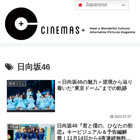
Japanese
日向坂46
＜日向坂46の魅力＞逆境から辿り
映画コラム
着いた“東京ドーム”までの軌跡
2022.07.07
日向坂46『君と僕の、ひなたの初
予告編
恋』キービジュアル＆予告編解
禁！11月14日から4夜連続無料公