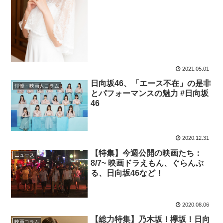
2021.05.01
日向坂46、「エース不在」の是非
俳優・映画人コラム
とパフォーマンスの魅力 #日向坂
46
2020.12.31
【特集】今週公開の映画たち：
ニュース
8/7~ 映画ドラえもん、ぐらんぶ
る、日向坂46など！
2020.08.06
【総力特集】乃木坂！欅坂！日向
映画コラム