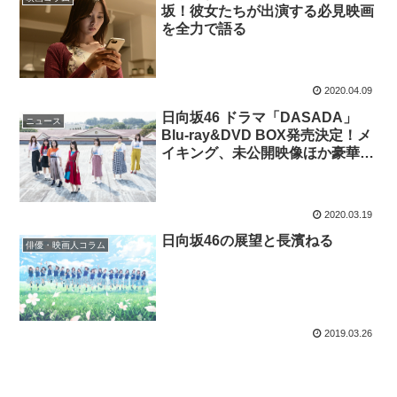
坂！彼女たちが出演する必見映画
を全力で語る
2020.04.09
日向坂46 ドラマ「DASADA」
ニュース
Blu-ray&DVD BOX発売決定！メ
イキング、未公開映像ほか豪華特
典満載！
2020.03.19
日向坂46の展望と長濱ねる
俳優・映画人コラム
2019.03.26