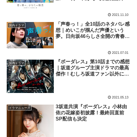
開
2021.11.10
「声春っ！」全10話のネタバレ感
国内ドラマ
想｜めいこが掴んだ声優という
夢。日向坂46らしさ全開の青春ド
ラマが完結！
2021.07.01
『ボーダレス』第10話までの感想
国内ドラマ
｜坂道グループ主演ドラマの最高
傑作！むしろ坂道ファン以外に観
てほしい
2021.05.13
3坂道共演『ボーダレス』小林由
ドラマニュース
依の花嫁姿初披露！最終回直前
SP配信も決定