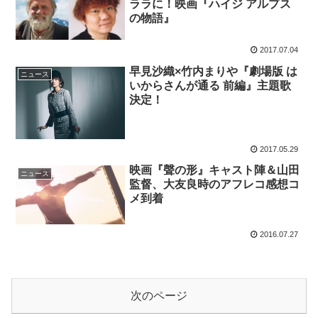
ララに！映画『ハイジ アルプス
の物語』
2017.07.04
早見沙織×竹内まりや『劇場版 は
ニュース
いからさんが通る 前編』主題歌
決定！
2017.05.29
映画『聲の形』キャスト陣＆山田
ニュース
監督、大友良時のアフレコ感想コ
メ到着
2016.07.27
次のページ