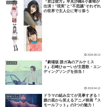
『君は彼方』早見沙織&小倉唯が
ニュース
出演！“現実”と“不思議”それぞれ
の世界で主人公に寄り添う
2020.08.13
『劇場版 誰ガ為のアルケミス
ニュース
ト』石崎ひゅーいが主題歌・エン
ディングソングを担当！
2019.04.12
ドラマの組み立てが見事すぎる！
映画コラム
腹の底から笑えるアニメ映画『ス
モールフット』の3つの魅力！