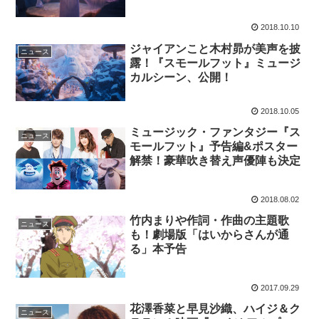
2018.10.10
ジャイアンこと木村昴が美声を披
ニュース
露！『スモールフット』ミュージ
カルシーン、公開！
2018.10.05
ミュージック・ファンタジー『ス
ニュース
モールフット』予告編&ポスター
解禁！豪華吹き替え声優陣も決定
2018.08.02
竹内まりや作詞・作曲の主題歌
ニュース
も！劇場版「はいからさんが通
る」本予告
2017.09.29
花澤香菜と早見沙織、ハイジ＆ク
ニュース