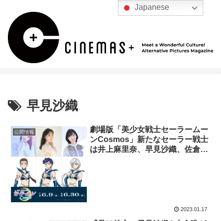
Japanese
早見沙織
劇場版「美少女戦士セーラームー
公開情報
ンCosmos」新たなセーラー戦士
は井上麻里奈、早見沙織、佐倉綾
音に決定！
2023.01.17