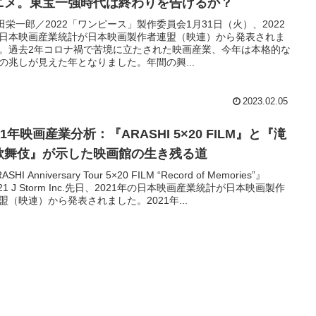
ニメ。東宝一強時代は終わりを告げるか？
田栄一郎／2022「ワンピース」製作委員会1月31日（火）、2022
日本映画産業統計が日本映画製作者連盟（映連）から発表されま
。過去2年コロナ禍で苦境に立たされた映画産業、今年は本格的な
の兆しが見えた年となりました。年間の興...
2023.02.05
21年映画産業分析：『ARASHI 5×20 FILM』と『滝
歌舞伎』が示した映画館の生き残る道
SHI Anniversary Tour 5×20 FILM “Record of Memories”』
021 J Storm Inc.先日、2021年の日本映画産業統計が日本映画製作
盟（映連）から発表されました。2021年...