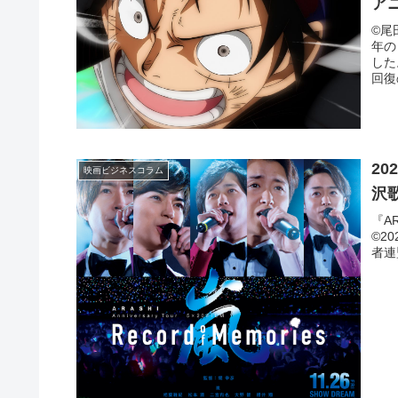
ア
©尾
年の
した
回復
20
映画ビジネスコラム
沢
『ARA
©2
者連