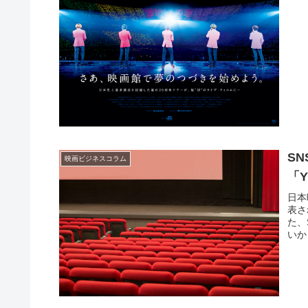
S
映画ビジネスコラム
「Y
日本
表さ
た、
いか