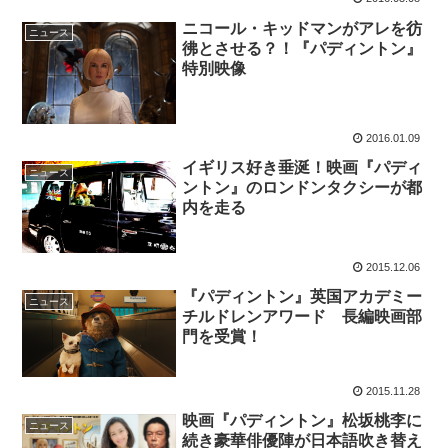
ニコール・キッドマンがアレを彷
ニュース
彿とさせる？！『パディントン』
特別映像
2016.01.09
イギリス好き垂涎！映画『パディ
ニュース
ントン』のロンドンタクシーが都
内を走る
2015.12.06
『パディントン』英国アカデミー
ニュース
チルドレンアワード 長編映画部
門を受賞！
2015.11.28
映画『パディントン』松坂桃李に
ニュース
続き豪華俳優陣が日本語吹き替え