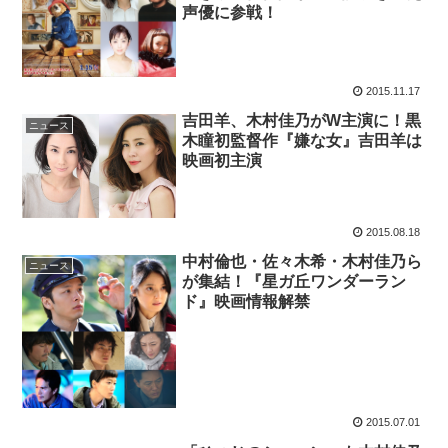
声優に参戦！
2015.11.17
吉田羊、木村佳乃がW主演に！黒
ニュース
木瞳初監督作『嫌な女』吉田羊は
映画初主演
2015.08.18
中村倫也・佐々木希・木村佳乃ら
ニュース
が集結！『星ガ丘ワンダーラン
ド』映画情報解禁
2015.07.01