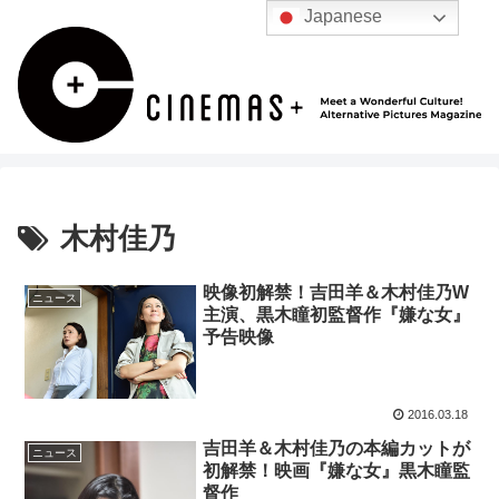
Japanese
木村佳乃
映像初解禁！吉田羊＆木村佳乃W
ニュース
主演、黒木瞳初監督作『嫌な女』
予告映像
2016.03.18
吉田羊＆木村佳乃の本編カットが
ニュース
初解禁！映画『嫌な女』黒木瞳監
督作