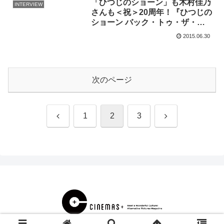
「ひつじのショーン」も木村佳乃
INTERVIEW
さんも＜祝＞20周年！『ひつじの
ショーン バック・トゥ・ザ・ホ
ーム』公開直前イベント
2015.06.30
次のページ
前
次
1
2
3
へ
へ