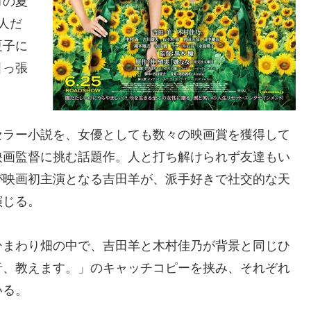
対の夏
人だ
夏子に
引っ張
セラー小説を、女優としても数々の映画賞を獲得して
映画監督に挑む話題作。人と打ち解けられず友達もい
が映画初主演となる吉田羊が、派手好きで社交的な天
演じる。
ひまわり畑の中で、吉田羊と木村佳乃が背景と同じひ
音、教えます。」のキャッチコピーを挟み、それぞれ
いる。