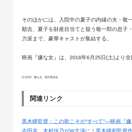
そのほかには、入院中の夏子の内縁の夫・敬
順吉、夏子を財産目当てと疑う敬一郎の息子
力派まで、豪華キャストが集結する。
映画『嫌な女』は、2016年6月25日(土)より
(C)2016「嫌な女」製作委員会
関連リンク
黒木瞳監督：この歌こそが“すべて”―映画『
吉田羊、木村佳乃がW主演に！黒木瞳初監督