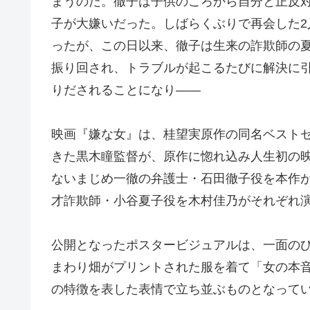
まうのだ。徹子は子供のころから自分と正反
子が大嫌いだった。しばらくぶりで再会した2
ったが、この日以来、徹子は生来の詐欺師の
振り回され、トラブルが起こるたびに解決に
りだされることになり――
映画『嫌な女』は、桂望実原作の同名ベスト
きた黒木瞳監督が、原作に惚れ込み人生初の
ないまじめ一徹の弁護士・石田徹子役を本作
才詐欺師・小谷夏子役を木村佳乃がそれぞれ
公開となったポスタービジュアルは、一面の
まわり畑がプリントされた服を着て「女の本
の特徴を表した表情で立ち並ぶものとなって