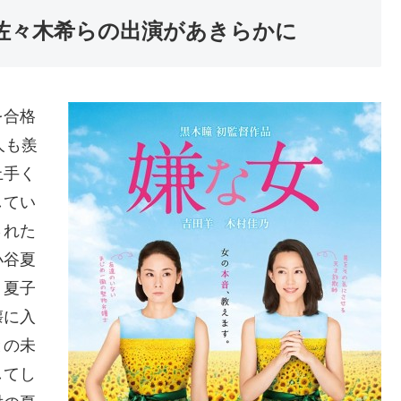
佐々木希らの出演があきらかに
を合格
人も羨
上手く
してい
された
小谷夏
。夏子
懐に入
との未
してし