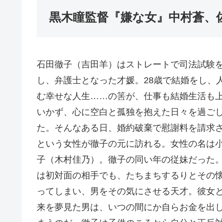
黒木瞳監督『嫌な女』中村蒼、
石田徹子（吉田羊）はストレートで司法試験
し、弁護士となった才媛。28歳で結婚をし、
む幸せな人生……の筈が、仕事も結婚生活も
いかず、心に空白と孤独を抱えた日々を過ご
た。そんなある日、婚約破棄で慰謝料を請求
という女性が徹子の元に訪れる。女性の名は
子（木村佳乃）。徹子の同い年の従妹だった
は初対面の相手でも、たちまちするりとその
ってしまい、男をその気にさせる天才。彼女
来を夢見た男は、いつの間にか自らお金を出