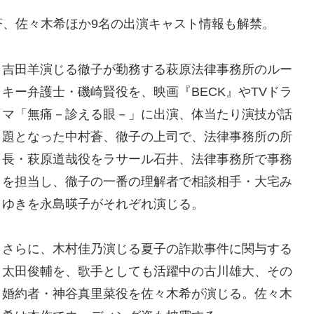
蒼、佐々木希ほか9名の出演キャスト情報も解禁。
吉田羊演じる徹子が勤務する萩原法律事務所のルー
キー弁護士・磯崎賢役を、映画『BECK』やTVドラ
マ「無痛－診える眼－」に出演、体当たり演技が話
題となった中村蒼、徹子の上司で、法律事務所の所
長・萩原道哉役をラサール石井、法律事務所で事務
を担当し、徹子の一番の理解者で相談相手・大宅み
ゆきを永島暎子がそれぞれ演じる。
さらに、木村佳乃演じる夏子の詐欺事件に関与する
太田俊輔を、歌手としても活躍中の古川雄大、その
婚約者・神谷真里菜役を佐々木希が演じる。佐々木