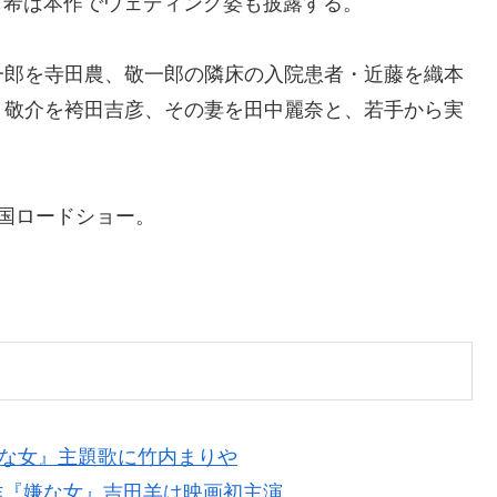
希は本作でウェディング姿も披露する。
一郎を寺田農、敬一郎の隣床の入院患者・近藤を織本
・敬介を袴田吉彦、その妻を田中麗奈と、若手から実
全国ロードショー。
嫌な女』主題歌に竹内まりや
作『嫌な女』吉田羊は映画初主演