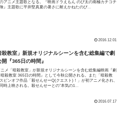
のアニメ主題歌となる。『映画ドラえもん のび太の南極カチコチ
険』主題歌に平井堅真夏の暑さに耐えかねたのび...
2016.12.01
暗殺教室」新規オリジナルシーンを含む総集編で劇
公開『365日の時間』
アニメ「暗殺教室」が新規オリジナルシーンを含む総集編映画『劇
 暗殺教室 365日の時間』として今秋公開される。また「暗殺教
スピンオフ作品「殺せんせーQ(クエスト)！」が初アニメ化され、
同時上映される。殺せんせーとの”本気の1...
2016.07.17