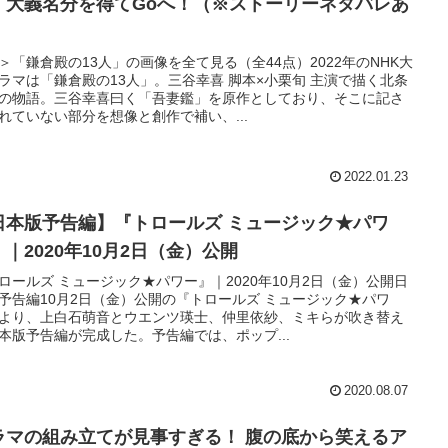
、大義名分を得てGoへ！（※ストーリーネタバレあ
）
＞「鎌倉殿の13人」の画像を全て見る（全44点）2022年のNHK大
ラマは「鎌倉殿の13人」。三谷幸喜 脚本×小栗旬 主演で描く北条
の物語。三谷幸喜曰く「吾妻鑑」を原作としており、そこに記さ
れていない部分を想像と創作で補い、...
2022.01.23
日本版予告編】『トロールズ ミュージック★パワ
』｜2020年10月2日（金）公開
ロールズ ミュージック★パワー』｜2020年10月2日（金）公開日
予告編10月2日（金）公開の『トロールズ ミュージック★パワ
より、上白石萌音とウエンツ瑛士、仲里依紗、ミキらが吹き替え
本版予告編が完成した。予告編では、ポップ...
2020.08.07
ラマの組み立てが見事すぎる！ 腹の底から笑えるア