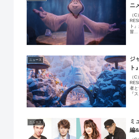
ニ
（C）
RE
ト』
冒...
ジ
ニュース
ト
（C）
RE
者と
『ス.
ミ
ニュース
編