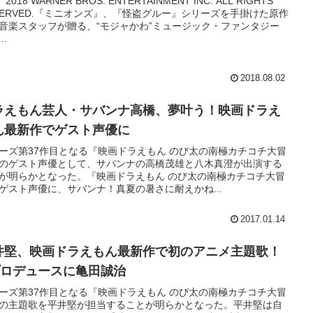
2018 WARNER BROS. ENTERTAINMENT INC. ALL RIGHTS
SERVED.『ミニオンズ』、『怪盗グルー』シリーズを手掛けた原作
音楽スタッフが贈る、“モジャかわ”ミュージック・ファンタジー
..
2018.08.02
ラえもん芸人・サバンナ高橋、夢叶う！映画ドラえ
ん最新作でゲスト声優に
ーズ第37作目となる『映画ドラえもん のび太の南極カチコチ大冒
のゲスト声優として、サバンナの高橋茂雄と八木真澄が出演する
が明らかとなった。『映画ドラえもん のび太の南極カチコチ大冒
ゲスト声優に、サバンナ！真夏の暑さに耐えかね...
2017.01.14
井堅、映画ドラえもん最新作で初のアニメ主題歌！
プロデュースに亀田誠治
ーズ第37作目となる『映画ドラえもん のび太の南極カチコチ大冒
の主題歌を平井堅が担当することが明らかとなった。平井堅は自