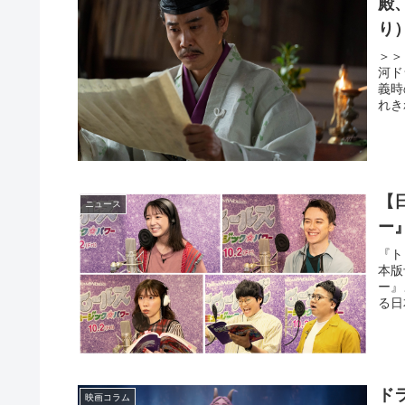
殿
り
＞＞
河ド
義時
れき
【
ニュース
ー
『ト
本版
ー』
る日
ド
映画コラム