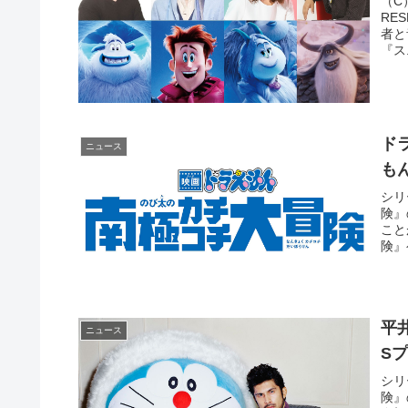
（C）
RE
者と
『ス.
ド
ニュース
も
シリ
険』
こと
険』
平
ニュース
S
シリ
険』