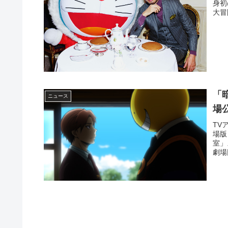
身初
大冒
「
ニュース
場
TV
場版
室」
劇場