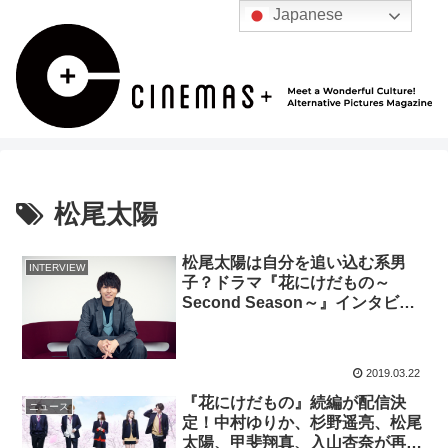
Japanese
松尾太陽
松尾太陽は自分を追い込む系男
INTERVIEW
子？ドラマ『花にけだもの～
Second Season～』インタビュ
ー
2019.03.22
『花にけだもの』続編が配信決
ニュース
定！中村ゆりか、杉野遥亮、松尾
太陽、甲斐翔真、入山杏奈が再集