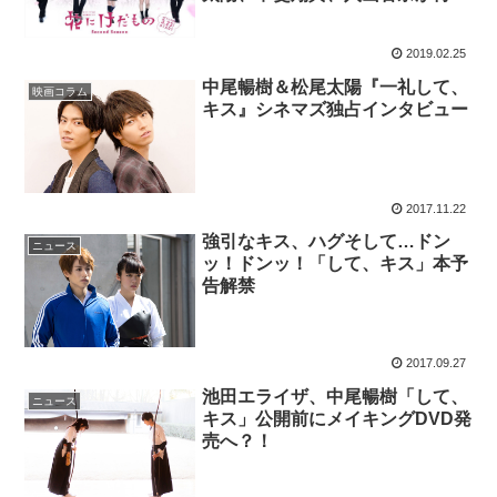
結
2019.02.25
中尾暢樹＆松尾太陽『一礼して、
映画コラム
キス』シネマズ独占インタビュー
2017.11.22
強引なキス、ハグそして…ドン
ニュース
ッ！ドンッ！「して、キス」本予
告解禁
2017.09.27
池田エライザ、中尾暢樹「して、
ニュース
キス」公開前にメイキングDVD発
売へ？！