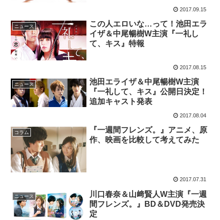
2017.09.15
この人エロいな…って！池田エラ
ニュース
イザ＆中尾暢樹W主演『一礼し
て、キス』特報
2017.08.15
池田エライザ＆中尾暢樹W主演
ニュース
『一礼して、キス』公開日決定！
追加キャスト発表
2017.08.04
『一週間フレンズ。』アニメ、原
コラム
作、映画を比較して考えてみた
2017.07.31
川口春奈＆山﨑賢人W主演『一週
ニュース
間フレンズ。』BD＆DVD発売決
定