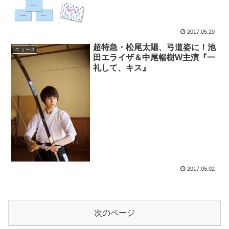
2017.05.20
超特急・松尾太陽、弓道姿に！池
ニュース
田エライザ＆中尾暢樹W主演『一
礼して、キス』
2017.05.02
次のページ