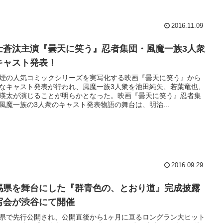
2016.11.09
士蒼汰主演『曇天に笑う』忍者集団・風魔一族3人衆
キャスト発表！
煙の人気コミックシリーズを実写化する映画『曇天に笑う』から
なキャスト発表が行われ、風魔一族3人衆を池田純矢、若葉竜也、
瑛太が演じることが明らかとなった。映画『曇天に笑う』忍者集
風魔一族の3人衆のキャスト発表物語の舞台は、明治...
2016.09.29
馬県を舞台にした『群青色の、とおり道』完成披露
写会が渋谷にて開催
県で先行公開され、公開直後から1ヶ月に亘るロングラン大ヒット