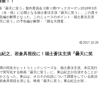
解禁！！
映画『曇天に笑う』製作委員会 ©︎唐々煙/マックガーデン2018年3月
日（水・祝）に公開となる福士蒼汰主演『曇天に笑う』。この度そ
告編が解禁となった。このニュースのポイント・福士蒼汰主演
天に笑う』の予告編が解禁・『踊る大捜査...
2017.10.28
山紀之、岩倉具視役に！福士蒼汰主演『曇天に笑
』
煙の同名大ヒットコミックシリーズを、福士蒼汰主演、本広克行
で実写化する映画『曇天に笑う』に、東山紀之が出演することが
かとなった。東山は、オロチの伝説について調査をしている政治
岩倉具視役を演じる。映画『曇天に笑う』東山紀之が岩...