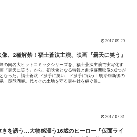
2017.09.29
映像、2種解禁！福士蒼汰主演、映画『曇天に笑う』
煙の同名大ヒットコミックシリーズを、福士蒼汰主演で実写化す
画『曇天に笑う』から、初映像となる特報と劇場幕間映像の2つが
となった。福士蒼汰 ド派手に笑い、ド派手に戦う！明治維新後の
県・琵琶湖畔。代々その土地を守る曇神社を継ぐ曇...
2017.07.31
泣きを誘う…大物感漂う16歳のヒーロー『仮面ライ