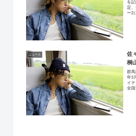
を記
定、
ー2
佐
ニュース
桐
群馬
年3
イテ
全国