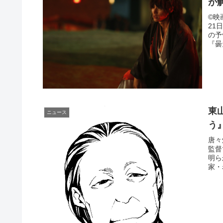
が
©︎
21
の予
『曇
東
ニュース
う
唐々
監督
明ら
家・