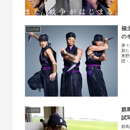
福
ニュース
の
唐々
新た
奥野
団・
群
ニュース
試
群馬