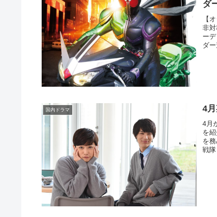
ダ
【オ
非対
ーデ
ダー
4
国内ドラマ
4月
を紹
を務
戦隊