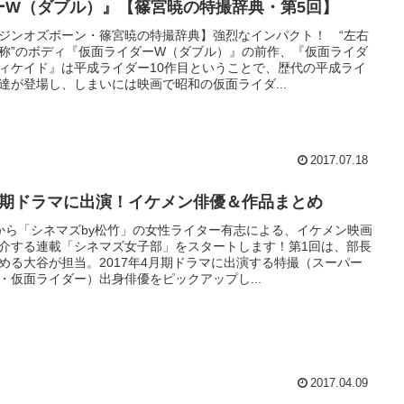
ーW（ダブル）』【篠宮暁の特撮辞典・第5回】
ジンオズボーン・篠宮暁の特撮辞典】強烈なインパクト！ “左右
称”のボディ『仮面ライダーW（ダブル）』の前作、『仮面ライダ
ィケイド』は平成ライダー10作目ということで、歴代の平成ライ
達が登場し、しまいには映画で昭和の仮面ライダ...
2017.07.18
月期ドラマに出演！イケメン俳優＆作品まとめ
から「シネマズby松竹」の女性ライター有志による、イケメン映画
介する連載「シネマズ女子部」をスタートします！第1回は、部長
める大谷が担当。2017年4月期ドラマに出演する特撮（スーパー
・仮面ライダー）出身俳優をピックアップし...
2017.04.09