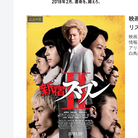
映
ニュース
リ
映画
情報
アリ
白鳥