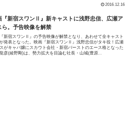
2016.12.16
画『新宿スワンⅡ』新キャストに浅野忠信、広瀬ア
スら。予告映像を解禁
『新宿スワンⅡ』の予告映像が解禁となり、あわせて全キャスト
が発表となった。映画『新宿スワンⅡ』浅野忠信がタキ役！広瀬
スがキャバ嬢にスカウト会社・新宿バーストのエース格となった
龍彦(綾野剛)は、勢力拡大を目論む社長・山城(豊原...