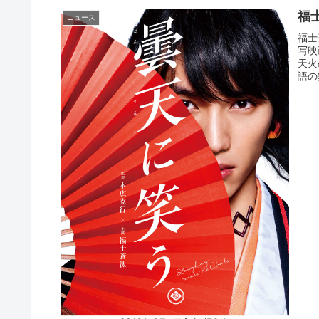
福
ニュース
福士
写映
天火
語の