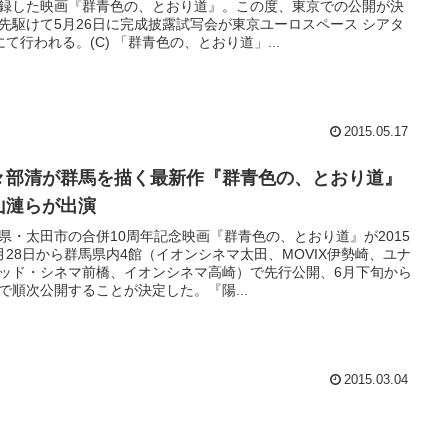
録した映画『群青色の、とおり道』。この度、東京での公開が決
先駆けて5月26日に完成披露試写会が東京ユーロスペース シアタ
にて行われる。(C) 「群青色の、とおり道」...
2015.05.17
々部清が群馬を描く最新作『群青色の、とおり道』
山漣らが出演
県・太田市の合併10周年記念映画『群青色の、とおり道』が2015
月28日から群馬県内4館（イオンシネマ太田、MOVIX伊勢崎、ユナ
ッド・シネマ前橋、イオンシネマ高崎）で先行公開、6月下旬から
で順次公開することが決定した。『陽...
2015.03.04