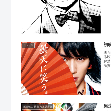
初
ニュース
唐々
る映
解禁
滋賀
男
篠宮暁の“特撮”向上委員会