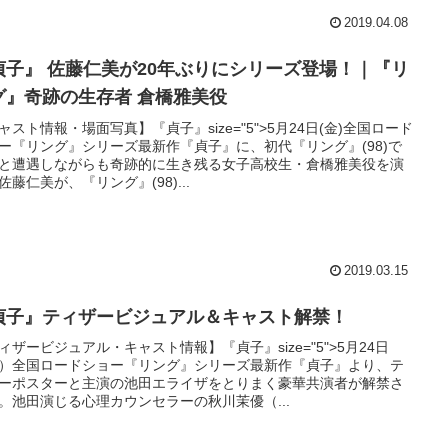
2019.04.08
貞子』 佐藤仁美が20年ぶりにシリーズ登場！｜『リ
グ』奇跡の生存者 倉橋雅美役
ャスト情報・場面写真】『貞子』size="5">5月24日(金)全国ロード
ー『リング』シリーズ最新作『貞子』に、初代『リング』(98)で
と遭遇しながらも奇跡的に生き残る女子高校生・倉橋雅美役を演
佐藤仁美が、『リング』(98)...
2019.03.15
貞子』ティザービジュアル＆キャスト解禁！
ィザービジュアル・キャスト情報】『貞子』size="5">5月24日
）全国ロードショー『リング』シリーズ最新作『貞子』より、テ
ーポスターと主演の池田エライザをとりまく豪華共演者が解禁さ
。池田演じる心理カウンセラーの秋川茉優（...