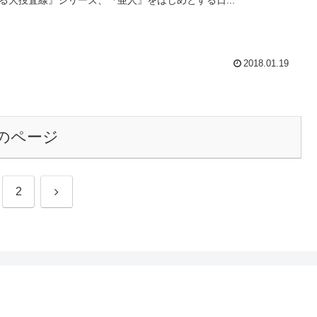
る大捜査線』シリーズ、『亜人』をはじめとする日...
2018.01.19
のページ
次
2
へ