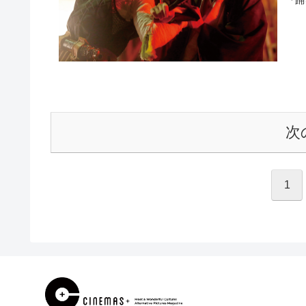
『踊
次
1