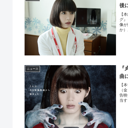
後
【本
グ』
像が
か）
『
ニュース
曲
【本
（金
告映
当す