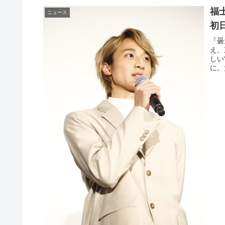
福
ニュース
初
『曇
え、
しい
に。