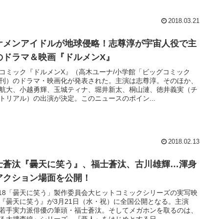
2018.03.21
ケメンアイドルが地球侵略！志尊淳が宇宙人役で主
のドラマ＆映画『ドルメンX』
コミック『ドルメンX』（高木ユーナ/小学館「ビッグコミック
刊）のドラマ・映画化が発表された。主演は志尊淳。そのほか、
航大、小越勇輝、玉城ティナ、堀井新太、桐山漣、徳井義実（チ
トリアル）の出演が決定。このニュースのポイン...
2018.02.13
士蒼汰『曇天に笑う』、福士蒼汰、古川雄輝…渾身
アクション場面を公開！
018「曇天に笑う」製作委員会大ヒットコミックシリーズの実写映
『曇天に笑う』が3月21日（水・祝）に全国公開となる。主演
若手実力派俳優の筆頭・福士蒼汰。そしてメガホンを取るのは、