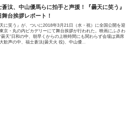
士蒼汰、中山優馬らに拍手と声援！『曇天に笑う』
日舞台挨拶レポート！
天に笑う』が、ついに2018年3月21日（水・祝）に全国公開を迎
東京・丸の内ピカデリーにて舞台挨拶が行われた。映画にふさわ
“曇天”日和の中、朝早くからの上映時間にも関わらず会場は満席
大歓声の中、福士蒼汰(曇天火 役)、中山優...