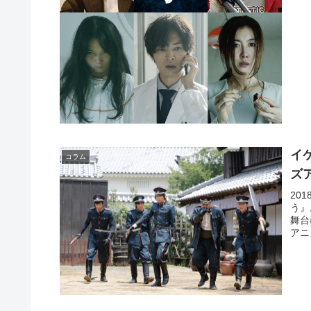
イ
コラム
ズ
20
う』
舞台
アニ