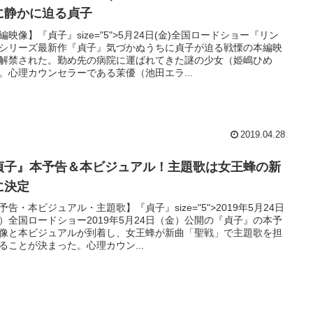
に静かに迫る貞子
編映像】『貞子』size="5">5月24日(金)全国ロードショー『リン
シリーズ最新作『貞子』気づかぬうちに貞子が迫る戦慄の本編映
解禁された。勤め先の病院に運ばれてきた謎の少女（姫嶋ひめ
。心理カウンセラーである茉優（池田エラ...
2019.04.28
貞子』本予告＆本ビジュアル！主題歌は女王蜂の新
に決定
予告・本ビジュアル・主題歌】『貞子』size="5">2019年5月24日
）全国ロードショー2019年5月24日（金）公開の『貞子』の本予
像と本ビジュアルが到着し、女王蜂が新曲「聖戦」で主題歌を担
ることが決まった。心理カウン...