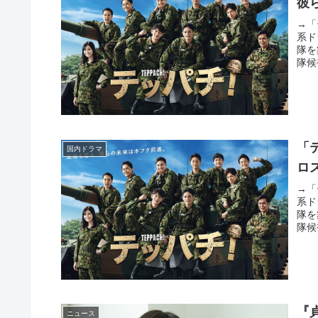
彼
→「
系ド
隊を
隊候
「
国内ドラマ
ロ
→「
系ド
隊を
隊候
『
ニュース