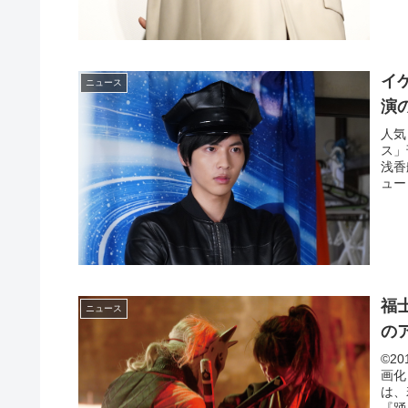
イ
ニュース
演
人気
ス」
浅香
ュー
福
ニュース
の
©2
画化
は、