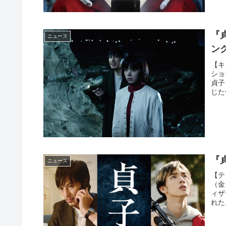
『
ニュース
ン
【キ
ショ
貞子
じた
『
ニュース
【テ
（金
ィザ
れた