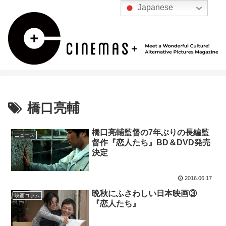
Japanese
橋口亮輔
橋口亮輔監督の7年ぶりの長編監
ニュース
督作『恋人たち』BD＆DVD発売
決定
2016.06.17
晩秋にふさわしい日本映画③
映画コラム
『恋人たち』