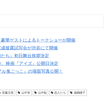
＆豪華ゲストによるトークショーが開催
完成披露試写会が渋谷にて開催
顔たち』初日舞台挨拶決定
作、映画『アイズ』公開日決定
アル鬼ごっこ』の場面写真公開！
安藤玉恵
山中崇
山中聡
恋人たち
成嶋瞳子