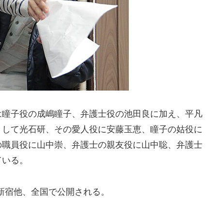
は瞳子役の成嶋瞳子、弁護士役の池田良に加え、平凡
として光石研、その愛人役に安藤玉恵、瞳子の姑役に
の職員役に山中崇、弁護士の親友役に山中聡、弁護士
ている。
ル新宿他、全国で公開される。