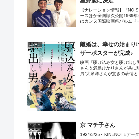
星野源に決定
【ナレーション情報】『NO S
ースほか全国順次公開1969
はカンヌ国際映画祭パルムドー
離婚は、幸せの始まり
ニュース
ザーポスターが完成♪
映画『駆け込み女と駆け出し
さん＆満島ひかりさんが共に
男”大泉洋さんが驚きの表情と
京 マチ子さん
ニュース
1924/3/25～KINEN