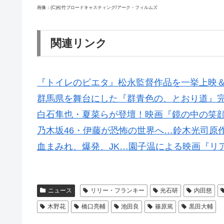
画像：(C)松竹ブロードキャスティング/アーク・フィルムズ
関連リンク
『トイレのピエタ』松永監督作品を一挙上映
群馬県を舞台にした『群青色の、とおり道』
白石隼也・夏菜らが登壇！映画『鏡の中の笑
乃木坂46・伊藤が恐怖の世界へ…鈴木光司原
血まみれ、爆発、JK…園子温による映画『リ
ニュース
リリー・フランキー
光石研
内田慈
木野花
橋口亮輔
池田良
篠原篤
黒田大輔