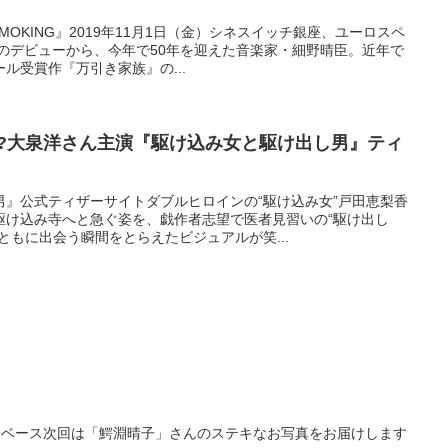
MOKING』2019年11月1日（金）シネスイッチ銀座、ユーロスペ
年のデビューから、今年で50年を迎えた音楽家・細野晴臣。近年で
ル受賞作『万引き家族』の...
!?大泉洋さん主演『駆け込み女と駆け出し男』ティ
男』公式ティザーサイトダブルヒロインの“駆け込み女”戸田恵梨香
駆け込み寺へと急ぐ姿を、戯作者志望で医者見習いの“駆け出し
ともに出会う瞬間をとらえたビジュアルが笑...
OTEデータベース次回は「鰐淵晴子」さんのステキなお写真をお届けします