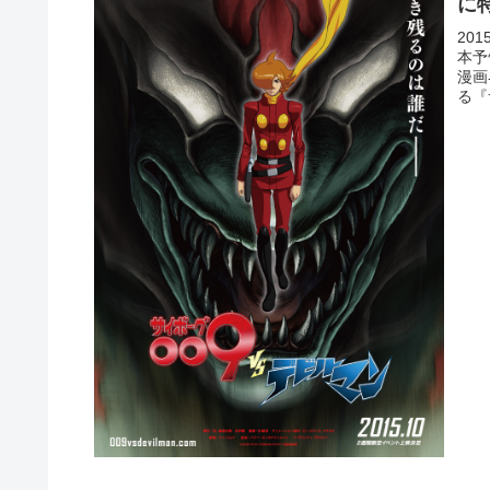
に
20
本予
漫画
る『