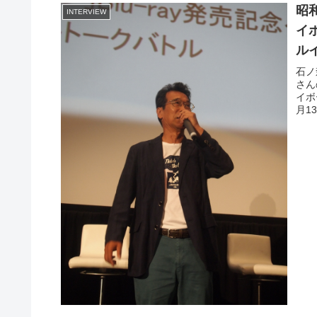
昭
INTERVIEW
イ
ル
石ノ
さん
イボ
月1