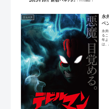
永
ニュース
ベ
永井
るこ
年よ
は、