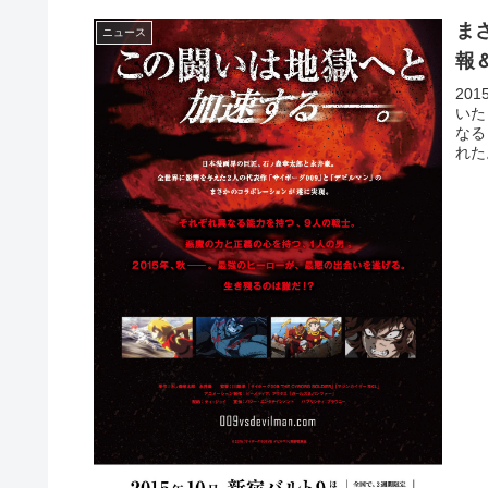
ま
ニュース
報
20
いた
なる
れた