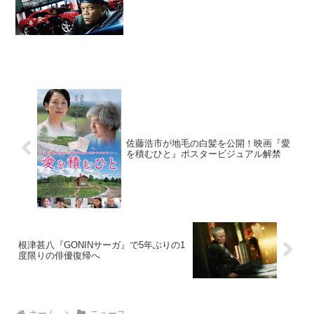
ション中にはぐれ...
佐藤浩市が地毛の白髪を公開！映画『愛
を積むひと』ポスタービジュアル解禁
根津甚八『GONINサーガ』で5年ぶりの1
度限りの俳優復帰へ
ホーム
ニュース