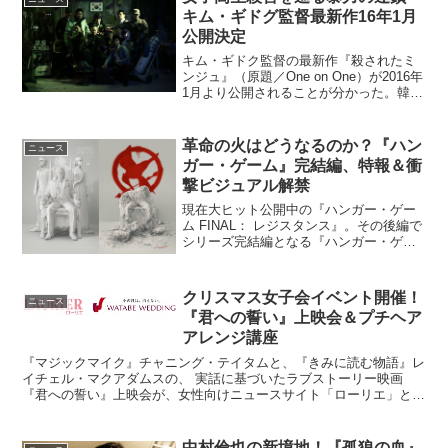
キム・ギドグ監督最新作16年1月
公開決定
キム・ギドク監督の最新作『殺されたミ
ンジュ』（原題／One on One）が2016年
1月より公開されることが分かった。韓国
のタブーを描き続けるキム・ギドク監督
最新作映画『殺されたミンジュ』は、
『嘆きのピエタ』『メビウス』など立て
革命の火はどうなるのか？『ハン
ニュース
続けに韓国...
ガー・ゲーム』完結編、特報＆衝
撃ビジュアル解禁
現在大ヒット公開中の『ハンガー・ゲー
ム FINAL： レジスタンス』。その後編で
シリーズ完結編となる『ハンガー・ゲー
ム FINAL：レボリューション』の衝撃的
なビジュアルと特報映像が解禁となっ
た。シリーズ完結編『ハンガー・ゲーム
クリスマス女子会イベント開催！
ニュース
FINAL...
『君への誓い』上映会＆プチヘア
アレンジ講座
『マジックマイク』チャニング・テイタムと、『きみに読む物語』レ
イチェル・マクアダムスの、 実話に基づいたラブストーリー映画
『君への誓い』上映会が、女性向けニュースサイト「ローリエ」と共
同で、女子70名様を招待し、「～クリスマス女子会イベント...
中村倫也の新境地！『孤狼の血』