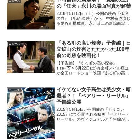
ニュース
の「狂犬」永川の場面写真が解禁
2018年5月12日（土）公開の映画『孤狼
の血』（配給:東映）から、中村倫也演じ
る尾谷組構成員、永川恭二の新場面写真4
点が解禁となった。このニュースのポイ
ント・映画『孤狼の血』から中村倫也演
じる永川の新場面写真が解禁された・解
『ある町の高い煙突』予告編｜日
禁となった...
ニュース
立鉱山の煙害とたたかった100年
前の奇跡を映画化！
【予告編】『ある町の高い煙突』
size="5"> 6月22日(土)有楽町スバル座ほ
か全国ロードショー映画『ある町の高い
煙突』の予告編が解禁された。本作は、
昭和の文豪・新田次郎が日立鉱山の煙害
とたたかった地元村民が起こした奇跡を
イケてない女子高生は美少女・暗
ニュース
著した「ある町...
殺者？！『ベアリー・リーサル』
予告編公開
2015年5月16日から開催の『カリコレ
2015』にて公開される映画『ベアリー・
リーサル』のヴィジュアルと予告編が公
開された。本作は、幼少期から暗殺養成
学校で訓練されてきたが少女が、指名手
配中の武器商人捕獲という初めてのミッ