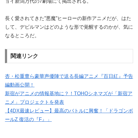
ョイ新潟万代の7劇場にて掲出される。
長く愛されてきた”悪魔”ヒーローの新作アニメだが、はた
して、デビルマンはどのような形で覚醒するのかが、気に
なるところだ。
関連リンク
杏・松重豊ら豪華声優陣で送る長編アニメ『百日紅』予告
編動画公開！
新宿がアニメの情報基地に？！TOHOシネマズが「新宿ア
ニメ」プロジェクトを発表
【4DX最速レビュー】最高のバトルに興奮！「ドラゴンボ
ールZ 復活の『F』」