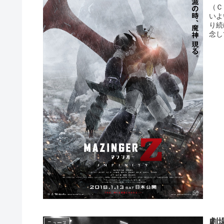
（Ｃ
いよ
り続
念し
劇
ニュース