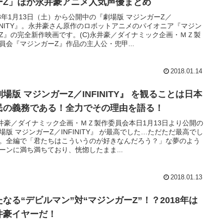
ーZ」ほか永井豪アニメ人気声優まとめ
18年1月13日（土）から公開中の『劇場版 マジンガーZ／
FINITY』。永井豪さん原作のロボットアニメのパイオニア『マジン
Z』の完全新作映画です。(C)永井豪／ダイナミック企画・ＭＺ製
員会『マジンガーZ』作品の主人公・兜甲...
2018.01.14
場版 マジンガーZ／INFINITY』 を観ることは日本
民の義務である！全力でその理由を語る！
井豪／ダイナミック企画・ＭＺ製作委員会本日1月13日より公開の
場版 マジンガーZ／INFINITY』 が最高でした…ただただ最高でし
。全編で「君たちはこういうのが好きなんだろう？」な夢のよう
ーンに満ち満ちており、恍惚したまま...
2018.01.13
たなる“デビルマン”対“マジンガーZ”！？2018年は
井豪イヤーだ！