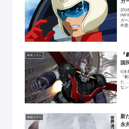
ガ
20
IN
ガー
作委
『劇
映画コラム
国
©永
『劇
た…
なシ
新
映画コラム
永