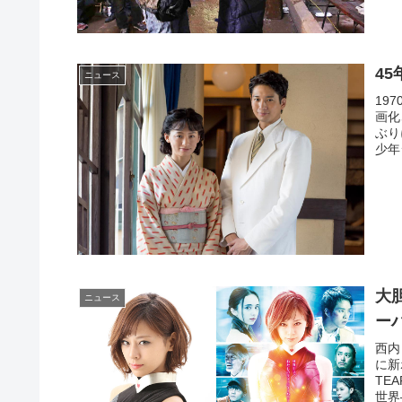
4
ニュース
19
画化
ぶり
少年
大
ニュース
ー
西内
に新
TE
世界