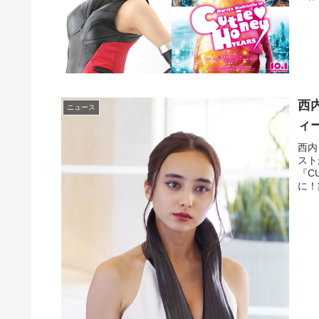
西
ニュース
ィ
西内
スト
『C
に！