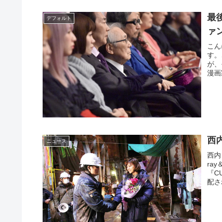
最
デフォルト
ァ
こん
す。
が、
漫画
西
ニュース
西内
ra
『C
配され