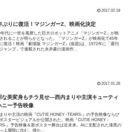
2017.02.19
5年ぶりに復活！マジンガーZ、映画化決定
70年代に一世を風靡した巨大ロボットアニメ「マジンガーZ」が映
されることが明らかとなった。「マジンガーZ」が映画化で45年
に復活！映画『劇場版 マジンガーZ』(仮題)は、1972年に「週刊
ジャンプ」で連載された永井豪の漫画作...
2017.01.28
胆な美変身もチラ見せ―西内まりや主演キューティ
ハニー予告映像
まりや主演の映画『CUTIE HONEY -TEARS-』の予告映像ならび
ポスタービジュアルが公開された。映画『CUTIE HONEY -
ARS-』予告映像＆新ポスター舞台は近未来。AIに支配された漆黒の
―上層階に住む、僅か...