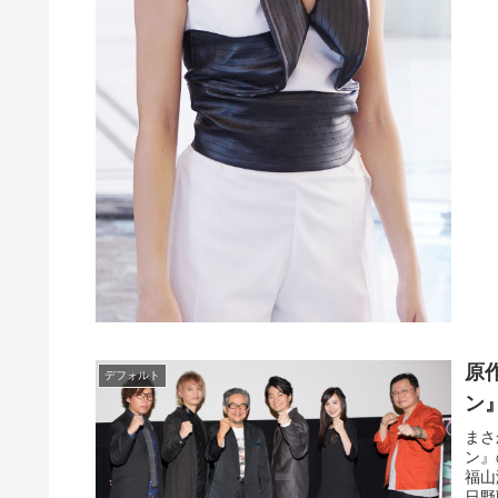
原
デフォルト
ン
まさ
ン』
福山
日野