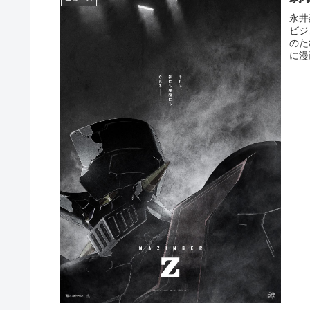
永井
ビジ
のた
に漫