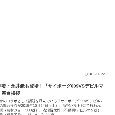
2016.06.22
作者・永井豪も登場！『サイボーグ009VSデビルマ
』舞台挨拶
かのコラボとして話題を呼んでいる『サイボーグ009VSデビルマ
の舞台挨拶が2015年10月24日（土）、新宿バルト9にて行われ、
潤（島村ジョー/009役）、浅沼晋太郎（不動明/デビルマン役）、
聡（飛鳥了役）、M・A・O（フラ...