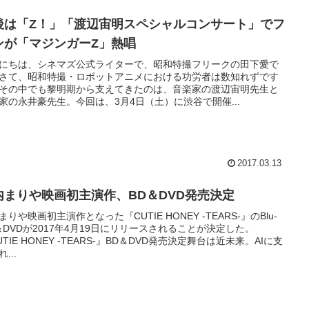
後は「Z！」「渡辺宙明スペシャルコンサート」でフ
ンが「マジンガーZ」熱唱
にちは、シネマズ公式ライターで、昭和特撮フリークの田下愛で
さて、昭和特撮・ロボットアニメにおける功労者は数知れずです
その中でも黎明期から支えてきたのは、音楽家の渡辺宙明先生と
家の永井豪先生。今回は、3月4日（土）に渋谷で開催...
2017.03.13
内まりや映画初主演作、BD＆DVD発売決定
まりや映画初主演作となった『CUTIE HONEY -TEARS-』のBlu-
y＆DVDが2017年4月19日にリリースされることが決定した。
UTIE HONEY -TEARS-』BD＆DVD発売決定舞台は近未来。AIに支
...