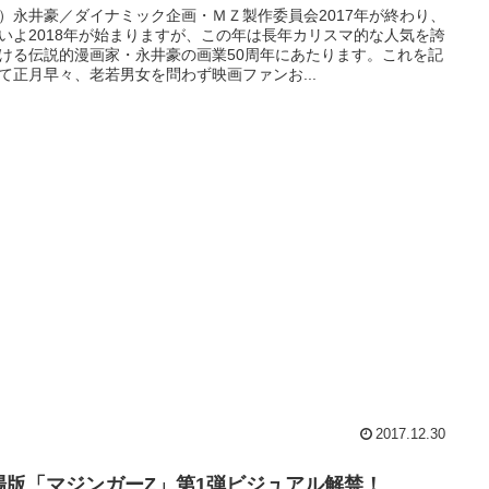
）永井豪／ダイナミック企画・ＭＺ製作委員会2017年が終わり、
いよ2018年が始まりますが、この年は長年カリスマ的な人気を誇
ける伝説的漫画家・永井豪の画業50周年にあたります。これを記
て正月早々、老若男女を問わず映画ファンお...
2017.12.30
場版「マジンガーZ」第1弾ビジュアル解禁！