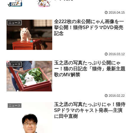
2016.04.15
全222枚の未公開にゃん画像を一
ニュース
挙公開！猫侍SPドラマDVD発売
記念
2016.03.12
玉之丞の写真たっぷり公開にゃ
ニュース
ー！猫の日記念「猫侍」最新主題
歌のMV解禁
2016.02.22
玉之丞の写真たっぷりにゃ！猫侍
ニュース
SPドラマのキャスト発表―主演
に田中直樹