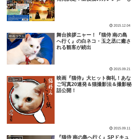
2015.12.04
舞台挨拶ニャー！『猫侍 南の島
映画コラム
へ行く』の白ネコ・玉之丞に癒さ
れる観客が続出
2015.09.21
映画『猫侍』大ヒット御礼！あな
ニュース
ご写真20連発＆猫撮影法＆撮影秘
話公開！
2015.09.11
『猫侍 南の島へ行く』SPドキュ
ニュース