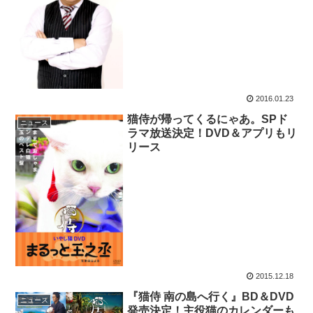
2016.01.23
猫侍が帰ってくるにゃあ。SPド
ニュース
ラマ放送決定！DVD＆アプリもリ
リース
2015.12.18
『猫侍 南の島へ行く』BD＆DVD
ニュース
発売決定！主役猫のカレンダーも