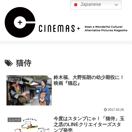
Japanese
猫侍
鈴木福、大野拓朗の幼少期役に！
ニュース
映画『猫忍』
2017.03.29
今度はスタンプにゃ！「猫侍」玉
ニュース
之丞のLINEクリエイターズスタ
ンプ発売