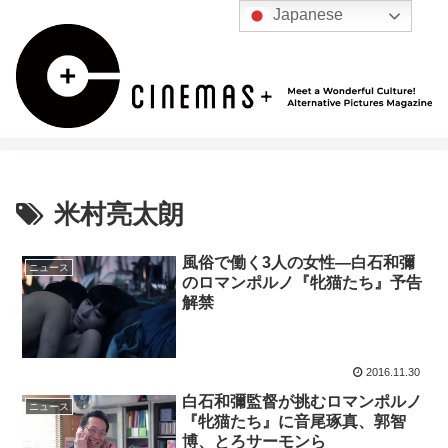
Japanese
米村亮太朗
風俗で働く3人の女性―白石和彌
ニュース
のロマンポルノ『牝猫たち』予告
解禁
2016.11.30
白石和彌監督が挑むロマンポルノ
ニュース
『牝猫たち』に音尾琢真、郭智
博、とろサーモンら