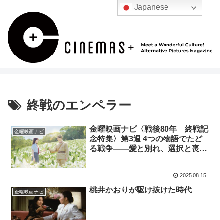
Japanese
終戦のエンペラー
金曜映画ナビ〈戦後80年 終戦記
金曜映画ナビ
念特集〉第3週 4つの物語でたど
る戦争——愛と別れ、選択と喪
失、そして未来
2025.08.15
桃井かおりが駆け抜けた時代
金曜映画ナビ