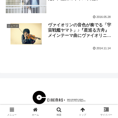
2016.05.28
ヴァイオリンの音色が奏でる「宇
ニュース
宙戦艦ヤマト」♪『星巡る方舟』
メインテーマ曲にヴァイオリニス
ト葉加瀬太郎氏 参加決定！
2014.11.14
© 2000 CINEMAS＋.
メニュー
ホーム
検索
トップ
サイドバー