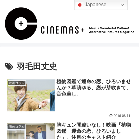
Japanese
羽毛田丈史
植物図鑑で運命の恋、ひろいませ
映画コラム
んか？草萌ゆる、恋が芽吹きて、
音色美し。
2016.06.11
胸キュン間違いなし！映画『植物
映画コラム
図鑑 運命の恋、ひろいまし
た』、注目のキャスト紹介