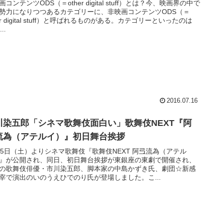
画コンテンツODS（＝other digital stuff）とは？今、映画界の中で
勢力になりつつあるカテゴリーに、非映画コンテンツODS（＝
her digital stuff）と呼ばれるものがある。カテゴリーといったのは
..
2016.07.16
川染五郎「シネマ歌舞伎面白い」歌舞伎NEXT『阿
流為（アテルイ）』初日舞台挨拶
25日（土）よりシネマ歌舞伎『歌舞伎NEXT 阿弖流為（アテル
』が公開され、同日、初日舞台挨拶が東銀座の東劇で開催され、
の歌舞伎俳優・市川染五郎、脚本家の中島かずき氏、劇団☆新感
宰で演出のいのうえひでのり氏が登場しました。こ...