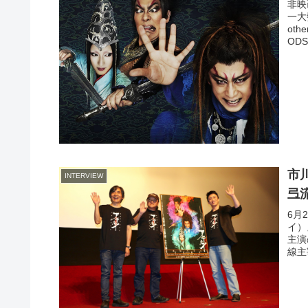
非映
一大
ot
ODS.
市
INTERVIEW
弖
6月
イ）
主演
線主