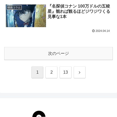
『名探偵コナン 100万ドルの五稜
映画コラム
星』観れば観るほどジワジワくる
見事な1本
2024.04.14
次のページ
次
1
2
13
へ