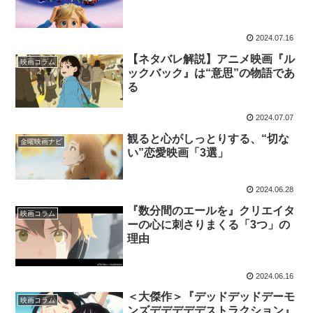
2024.07.16
【ネタバレ解説】アニメ映画『ル
映画コラム
ックバック』は“意思”の物語であ
る
2024.07.07
観ると心がしっとりする、“切な
金曜映画ナビ
い”恋愛映画「3選」
2024.06.28
『数分間のエールを』クリエイタ
映画コラム
ーの心に刺さりまくる「3つ」の
理由
2024.06.16
＜大傑作＞『デッドデッドデーモ
映画コラム
ンズデデデデデストラクション』