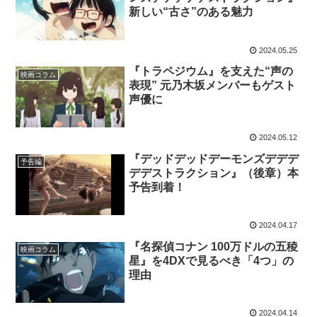
新しい“古さ”のある魅力
2024.05.25
『トラペジウム』を支えた“声の
映画コラム
表現” 元乃木坂メンバーもゲスト
声優に
2024.05.12
『デッドデッドデーモンズデデデ
予告編
デデストラクション』（後章）本
予告到着！
2024.04.17
『名探偵コナン 100万ドルの五稜
映画コラム
星』を4DXで見るべき「4つ」の
理由
2024.04.14