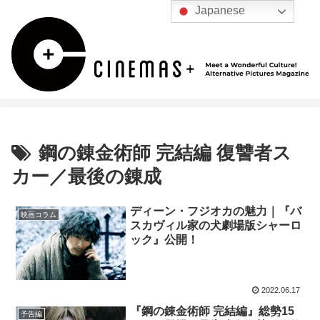
Japanese
鋼の錬金術師 完結編 復讐者ス
カー／最後の錬成
ディーン・フジオカの魅力｜『バ
映画コラム
スカヴィル家の犬劇場版シャーロ
ック』公開！
2022.06.17
『鋼の錬金術師 完結編』総勢15
予告編