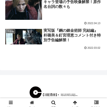
キャラ登場の予告映像解禁！原作
名台詞の数々も
2022.04.13
実写版『鋼の錬金術師 完結編』
予告編
朴璐美＆釘宮理恵コメント付き特
別予告編解禁！
2022.03.02
© 2000 CINEMAS＋.