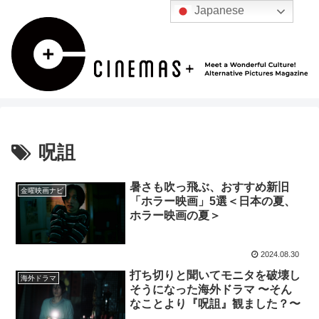
Japanese
呪詛
暑さも吹っ飛ぶ、おすすめ新旧
金曜映画ナビ
「ホラー映画」5選＜日本の夏、
ホラー映画の夏＞
2024.08.30
打ち切りと聞いてモニタを破壊し
海外ドラマ
そうになった海外ドラマ 〜そん
なことより『呪詛』観ました？〜