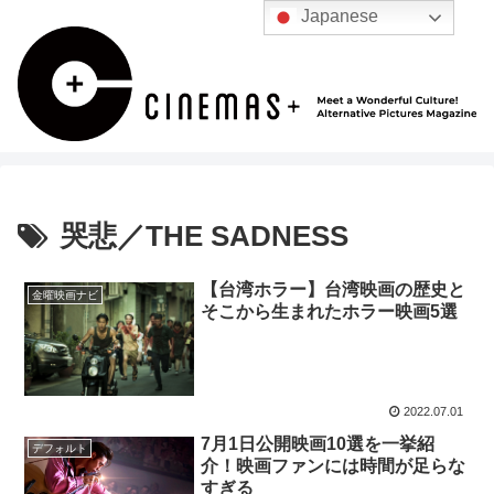
Japanese
哭悲／THE SADNESS
【台湾ホラー】台湾映画の歴史と
金曜映画ナビ
そこから生まれたホラー映画5選
2022.07.01
7月1日公開映画10選を一挙紹
デフォルト
介！映画ファンには時間が足らな
すぎる