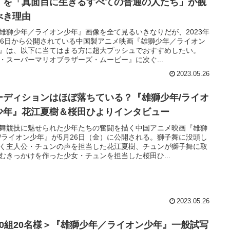
』を「真面目に生きるすべての普通の人たち」が観
べき理由
『雄獅少年／ライオン少年』画像を全て見るいきなりだが、2023年
26日から公開されている中国製アニメ映画『雄獅少年／ライオン
』は、以下に当てはまる方に超大プッシュでおすすめしたい。
・スーパーマリオブラザーズ・ムービー』に次ぐ...
2023.05.26
ーディションはほぼ落ちている？『雄獅少年/ライオ
少年』花江夏樹＆桜田ひよりインタビュー
舞競技に魅せられた少年たちの奮闘を描く中国アニメ映画『雄獅
/ライオン少年』が5月26日（金）に公開される。獅子舞に没頭し
く主人公・チュンの声を担当した花江夏樹、チュンが獅子舞に取
むきっかけを作った少女・チュンを担当した桜田ひ...
2023.05.26
10組20名様＞『雄獅少年／ライオン少年』一般試写