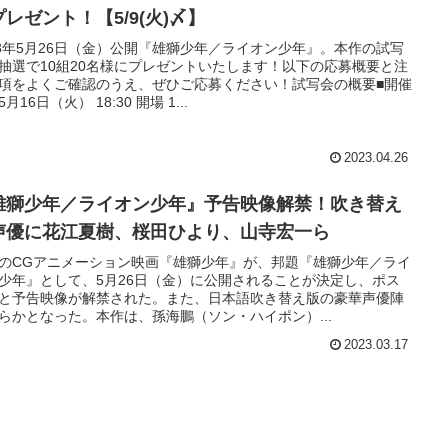
レゼント！【5/9(火)〆】
23年5月26日（金）公開『雄獅少年／ライオン少年』。本作の試写
抽選で10組20名様にプレゼントいたします！以下の応募概要と注
項をよくご確認のうえ、ぜひご応募ください！試写会の概要■開催
月16日（火） 18:30 開場 1...
2023.04.26
雄獅少年／ライオン少年』予告映像解禁！吹き替え
声優に花江夏樹、桜田ひより、山寺宏一ら
のCGアニメーション映画『雄獅少年』が、邦題『雄獅少年／ライ
少年』として、5月26日（金）に公開されることが決定し、ポス
と予告映像が解禁された。また、日本語吹き替え版の豪華声優陣
らかとなった。本作は、孫海鵬（ソン・ハイポン）...
2023.03.17