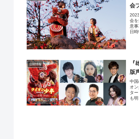
会プ
20
会を
意事
日時5
『
公開情報
版
中国
オン
ター
も明