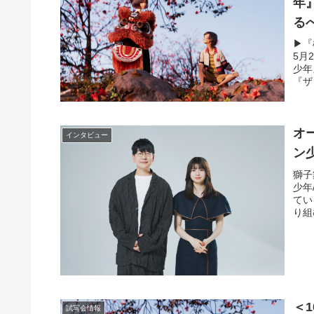
年
る
▶︎
5月
少年
『ザ
オ
インタビュー
ン
獅子
少年
てい
り組
＜
試写会情報