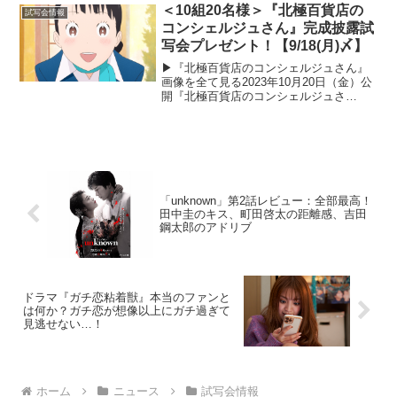
をよくご確認のうえ、ぜひご応募くださ
＜10組20名様＞『北極百貨店の
試写会情報
い。試写会...
コンシェルジュさん』完成披露試
写会プレゼント！【9/18(月)〆】
▶︎『北極百貨店のコンシェルジュさん』
画像を全て見る2023年10月20日（金）公
開『北極百貨店のコンシェルジュさ
ん』。本作の試写会を抽選で10組20名様
にプレゼントいたします！以下の応募概
要と注意事項をよくご確認のうえ、ぜひ
ご応募ください...
「unknown」第2話レビュー：全部最高！
田中圭のキス、町田啓太の距離感、吉田
鋼太郎のアドリブ
ドラマ『ガチ恋粘着獣』本当のファンと
は何か？ガチ恋が想像以上にガチ過ぎて
見逃せない…！
ホーム
ニュース
試写会情報