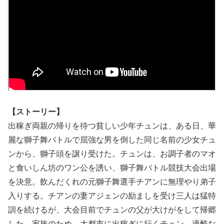
【ストーリー】
出稼ぎ両親の帰りを待つ貧しい少年チュンは、ある日、華
麗な獅子舞バトルで屈強な男を倒した同じ名前の少女チュ
ンから、獅子頭を譲り受けた。チュンは、お調子者のマオ
と食いしん坊のワン公を誘い、獅子舞バトル競技大会出場
を決意。飲んだくれの元獅子舞選手チアンに無理やり弟子
入りする。チアンの妻アジェンの励ましを受け三人は猛特
訓を続けるが、大会目前でチュンの父が大けがをして帰郷
した。家族のため、大都市に出稼ぎに行くチュン。過酷な