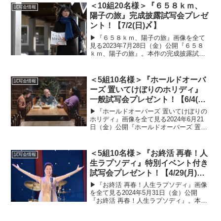
のうえ、ぜひご応募ください。試写会の
＜10組20名様＞『６５８ｋｍ、
試写会情報
概要■開催日時...
陽子の旅』完成披露試写会プレゼ
ント！【7/2(日)〆】
▶︎『６５８ｋｍ、陽子の旅』画像を全て
見る2023年7月28日（金）公開『６５８
ｋｍ、陽子の旅』。本作の完成披露試写
会を抽選で10組20名様にプレゼントいた
します！以下の応募概要と注意事項をよ
くご確認のうえ、ぜひご応募ください。
＜5組10名様＞『ホールドオーバ
試写会情報
完成披露試写...
ーズ 置いてけぼりのホリディ』
一般試写会プレゼント！【6/4(火)
〆】
▶︎『ホールドオーバーズ 置いてけぼりの
ホリディ』画像を全て見る2024年6月21
日（金）公開『ホールドオーバーズ 置い
てけぼりのホリディ』。本作の試写会を
抽選で5組10名様にプレゼントいたしま
す！以下の応募概要と注意事項をよくご
＜5組10名様＞『お終活 再春！人
試写会情報
確認のうえ...
生ラプソディ』特別イベント付き
試写会プレゼント！【4/29(月)
〆】
▶︎『お終活 再春！人生ラプソディ』画像
を全て見る2024年5月31日（金）公開
『お終活 再春！人生ラプソディ』。本作
の試写会を抽選で5組10名様にプレゼント
いたします！以下の応募概要と注意事項