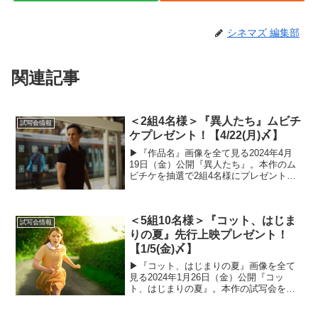
シネマズ 編集部
関連記事
＜2組4名様＞『異人たち』ムビチ
試写会情報
ケプレゼント！【4/22(月)〆】
▶︎『作品名』画像を全て見る2024年4月
19日（金）公開『異人たち』。本作のム
ビチケを抽選で2組4名様にプレゼントい
たします！以下の応募概要と注意事項を
よくご確認のうえ、ぜひご応募くださ
い。ムビチケプレゼントの概要■プレゼン
＜5組10名様＞『コット、はじま
ト数2組4名様...
試写会情報
りの夏』先行上映プレゼント！
【1/5(金)〆】
▶︎『コット、はじまりの夏』画像を全て
見る2024年1月26日（金）公開『コッ
ト、はじまりの夏』。本作の試写会を抽
選で5組10名様にプレゼントいたします！
以下の応募概要と注意事項をよくご確認