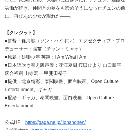
労働が続き、仲間との夢をも諦めそうになったチュンの前
に、再びあの少女が現れた――。
【クレジット】
■監督：孫海鵬（ソン・ハイポン） エグゼクティブ・プロ
デューサー：張苗（チャン・ミャオ）
■原題：雄獅少年 英題：I Am What I Am
■日本語吹き替え版声優：花江夏樹 桜田ひより 山口勝平
落合福嗣 山寺宏一 甲斐田裕子
■提供：北京精彩、泰閣映畫、面白映画、Open Culture
Entertainment、ギャガ
■配給：ギャガ、泰閣映畫、面白映画、Open Culture
Entertainment
公式HP：
https://gaga.ne.jp/lionshonen/