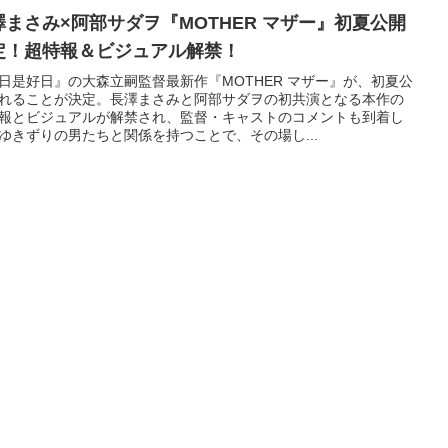
澤まさみ×阿部サダヲ『MOTHER マザー』初夏公開
定！超特報＆ビジュアル解禁！
日是好日』の大森立嗣監督最新作『MOTHER マザー』が、初夏公
れることが決定。長澤まさみと阿部サダヲの初共演となる本作の
報とビジュアルが解禁され、監督・キャストのコメントも到着し
ゆきずりの男たちと関係を持つことで、その場し...