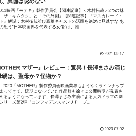
級、異論は認めない
)2011映画「モテキ」製作委員会【関連記事】＜木村拓哉＞2つの魅
「ザ・キムタク」と「その外側」【関連記事】『マスカレード・
ト』解説：木村拓哉並び豪華キャストの活躍を絶対に見逃すな あ
の思う”日本映画界を代表する女優”は、誰...
2021.09.17
MOTHER マザー』レビュー：驚異！長澤まさみ演じ
母親は、聖母か？怪物か？
）2020「MOTHER」製作委員会映画業界もようやくラインナップ
まってきて、延期になっていた作品群も徐々に公開時期が発表さ
めるようになっています。長澤まさみ主演による人気ドラマの劇
シリーズ第2弾『コンフィデンスマンＪＰ プ...
2020.07.02