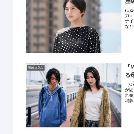
産
(C
力：
ナイ
なた
『
映画コラム
る
（C
が固
れ始
場版