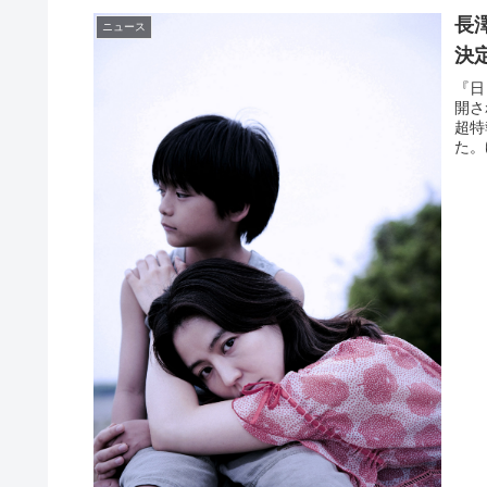
長
ニュース
決
『日
開さ
超特
た。