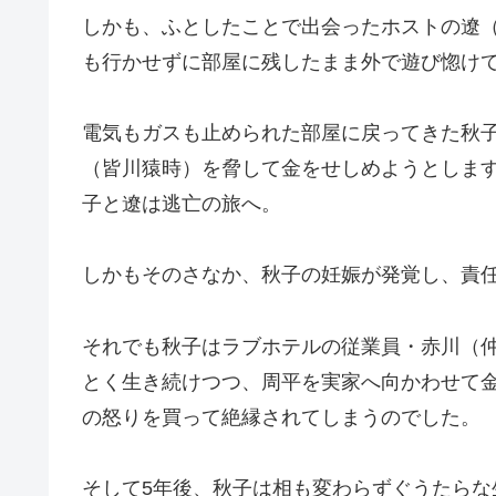
しかも、ふとしたことで出会ったホストの遼
も行かせずに部屋に残したまま外で遊び惚け
電気もガスも止められた部屋に戻ってきた秋
（皆川猿時）を脅して金をせしめようとしま
子と遼は逃亡の旅へ。
しかもそのさなか、秋子の妊娠が発覚し、責
それでも秋子はラブホテルの従業員・赤川（
とく生き続けつつ、周平を実家へ向かわせて
の怒りを買って絶縁されてしまうのでした。
そして5年後、秋子は相も変わらずぐうたらな