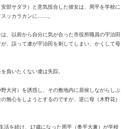
（安部サダヲ）と意気投合した彼女は、周平を学校に
てスッカラカンに……。
子は、以前から自分に気が合った市役所職員の宇治田
すが、誤って遼が宇治田を刺してしまい、かくして母
任を負いたくない遼は失踪。
仲野大河）を誘惑し、その敷地内に居候しながらしぶ
金の無心をしようとするのですが、逆に母（木野花）
生活を続け、17歳になった周平（奥平大兼）が学校