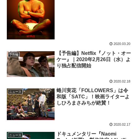
2020.03.20
【予告編】Netflix『ノット・オー
予告編
ケー』｜2020年2月26日（水）よ
り独占配信開始
2020.02.18
蜷川実花「FOLLOWERS」は令
ニュース
和版「SATC」！映画ライターよ
しひろまさみちが絶賛！
2020.02.17
ドキュメンタリー『Naomi
ニュース