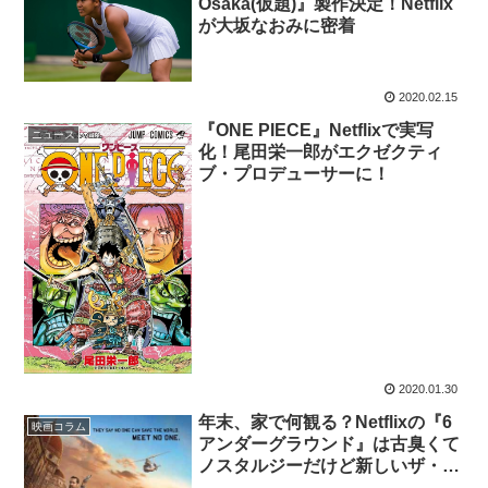
Osaka(仮題)』製作決定！Netflix
が大坂なおみに密着
2020.02.15
『ONE PIECE』Netflixで実写
ニュース
化！尾田栄一郎がエクゼクティ
ブ・プロデューサーに！
2020.01.30
年末、家で何観る？Netflixの『6
映画コラム
アンダーグラウンド』は古臭くて
ノスタルジーだけど新しいザ・ア
メリカ映画