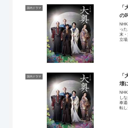
「
国内ドラマ
の
NH
った
末・
立場
「
国内ドラマ
壊
NH
しな
奉還
転し