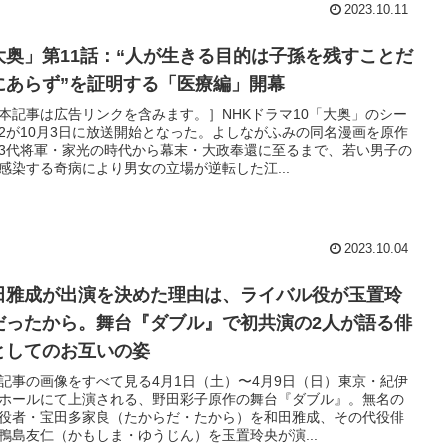
2023.10.11
大奥」第11話：“人が生きる目的は子孫を残すことだ
にあらず”を証明する「医療編」開幕
本記事は広告リンクを含みます。］NHKドラマ10「大奥」のシー
2が10月3日に放送開始となった。よしながふみの同名漫画を原作
3代将軍・家光の時代から幕末・大政奉還に至るまで、若い男子の
感染する奇病により男女の立場が逆転した江...
2023.10.04
田雅成が出演を決めた理由は、ライバル役が玉置玲
だったから。舞台『ダブル』で初共演の2人が語る俳
としてのお互いの姿
本記事の画像をすべて見る4月1日（土）〜4月9日（日）東京・紀伊
ホールにて上演される、野田彩子原作の舞台『ダブル』。無名の
役者・宝田多家良（たからだ・たから）を和田雅成、その代役俳
鴨島友仁（かもしま・ゆうじん）を玉置玲央が演...