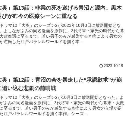
大奥」第13話：非業の死を遂げる青沼と源内。黒木
叫びが昨今の医療シーンに重なる
Kドラマ10「大奥」のシーズン2が2023年10月3日に放送開始とな
。よしながふみの同名漫画を原作に、3代将軍・家光の時代から幕
大政奉還に至るまで、若い男子のみが感染する奇病により男女の
が逆転した江戸パラレルワールドを描く本...
2023.10.18
大奥」第12話：青沼の会を暴走した“承認欲求”が崩
に追い込む悲劇の前哨戦
Kドラマ10「大奥」のシーズン2が10月3日に放送開始となった。よ
がふみの同名漫画を原作に、3代将軍・家光の時代から幕末・大政
に至るまで、若い男子のみが感染する奇病により男女の立場が逆
た江戸パラレルワールドを描く本作。シーズ...