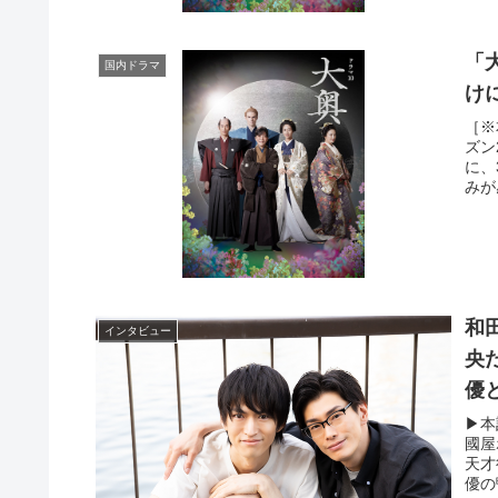
「
国内ドラマ
け
［※
ズン
に、
みが
和
インタビュー
央
優
▶︎
國屋
天才
優の