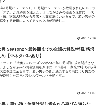
は？
23年1月期にシーズン1、10月期にシーズン2が放送されたNHKドラ
0「大奥」が最終回を迎えた。よしながふみの漫画を原作に、3代
・徳川家光の時代から幕末・大政奉還にいたるまで、若い男子の
感染する奇病によって男女の立場が逆転し...
2023.12.19
大奥 Season2＞最終回までの全話の解説/考察/感想
とめ【※ネタバレあり】
Kドラマ10「大奥」のシーズン2が2023年10月3日に放送開始とな
。よしながふみの同名漫画を原作に、3代将軍・家光の時代から幕
大政奉還に至るまで、若い男子のみが感染する奇病により男女の
が逆転した江戸パラレルワールドを描く本...
2023.11.07
大奥」第15話：治済は愛し愛される喜びを知らな