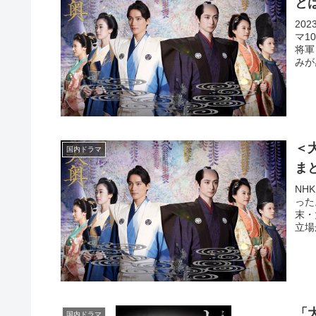
と
20
マ1
将軍
みが
＜
国内ドラマ
ま
NH
った
末・
立場
「
国内ドラマ