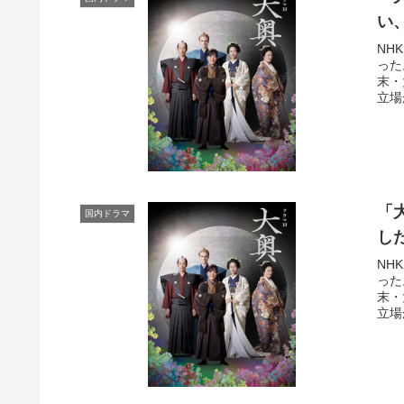
い
NH
った
末・
立場
「
国内ドラマ
し
NH
った
末・
立場