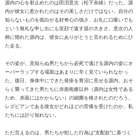
源内の心を射止めたのは田沼意次（松下奈緒）だった。源
内が彼女に惹かれたのはその美しさだけではない。自分の
知らないものを面白がる好奇心の強さ、お礼に口吸いでも
という無礼な申し出にも笑顔で返す器の大きさ。意次の人
柄に惚れた源内は、彼女にありがとうと言われるためにひ
た走る。
その姿が、見知らぬ男たちから必死で逃げる源内の姿にオ
ーバーラップする場面はあまりに辛く見ていられなかっ
た。後日、身体中にできた発疹を青沼に見せる源内。おそ
らく襲ってきた男たちに赤面疱瘡以外（源内は女性である
ため、赤面にはかからない）の細菌を移されたのだろう。
レズビアンである彼女がどれほどの苦痛を受けたのか、私
たちには計り知れない。
ただ言えるのは、男たちが犯した行為は“支配欲”に基づく