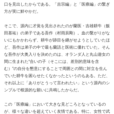
口を見出したからである。「吉宗編」と「医療編」の繋ぎ
方が実に鮮やかだ。
そこで、源内に才覚を見出されたのが蘭医・吉雄耕牛（飯
田基祐）の弟子である吾作（村雨辰剛）。血の繋がりがな
いにもかかわらず、耕牛が跡目を継がせようとしていたほ
ど、吾作は弟子の中で最も蘭語と医術に優れていた。そん
な吾作が大奥入りを決めたのは、オランダ人と丸山遊女の
間に生まれた“合いの子（そこには、差別的意味を含
む）”の自分を懇意にすることで周囲との間に対立を生ん
でいた耕牛を困らせたくなかったというのもある。ただ、
それ以上に「ありがとうって言われたい」という源内のシ
ンプルで根源的な願いに共鳴したからだ。
この「医療編」において大きな見どころとなっているの
が、様々な違いを超えていく友情である。特に、女性で武