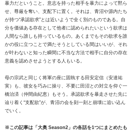
暴力だということ。意志を持った相手を暴力によって黙ら
せ、尊厳を奪い、支配下に置く。それは、青沼や源内たち
が持つ“承認欲求”とは近いようで全く別のものである。自
分を価値ある存在として他者に認められたいという欲求は
人間なら誰しも持っているもの。あくまでもその欲求を誰
かの役に立つことで満たそうとしている間はいいが、それ
が叶わないと知った瞬間に不当な方法で相手に自分の存在
意義を認めさせようとする人もいる。
母の宗武と同じく将軍の座に固執する田安定信（安達祐
実）も、彼女を巧みに操り、不要に田沼との対立を仰ぐ一
橋治済（仲間由紀恵）もそう。承認欲求を暴走させた先に
辿り着く“支配欲”が、青沼の会を刻一刻と崩壊に追い込ん
でいく。
※この記事は「大奥 Season2」の各話を1つにまとめたも