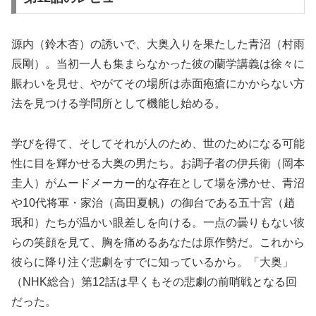
源内（鈴木杏）の誘いで、大奥入りを果たした青沼（村雨
辰剛）。当初一人も集まらなかった彼の蘭学講義は徐々に
賑わいを見せ、やがてその場所は赤面疱瘡にかからない方
法を見つける学問所として機能し始める。
学びを得て、そしてそれが人のため、世のためになる可能
性に目を輝かせる大奥の男たち。お調子者の伊兵衛（岡本
圭人）がムードメーカー的な存在として場を沸かせ、青沼
や10代将軍・家治（高田夏帆）の御台である五十宮（趙
珉和）たちが温かい眼差しを向ける。一点の曇りもない彼
らの笑顔を見て、胸を痛めるあなたは原作勢だ。これから
彼らに降り注ぐ悲劇をすでに知っているから。「大奥」
（NHK総合）第12話は早くもその悲劇の前哨戦となる回
だった。