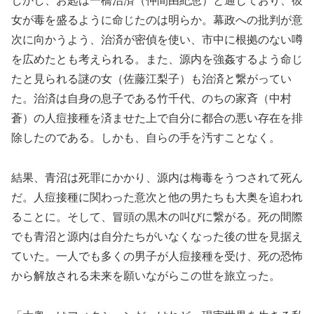
しかし、お匙は一橋治済（仲間由紀恵）と通じており、彼
女が毒を盛るように命じたのは明らか。幕政への批判が意
次に向かうよう、治済が密偵を使い、市中に根拠のない噂
を広めたとも考えられる。また、源内を強姦するよう命じ
たと見られる謎の女（佐藤江梨子）も治済と繋がってい
た。治済は自身の息子である竹千代、のちの家斉（中村
蒼）の人痘接種を済ませた上で自分に都合の悪い存在を排
除したのである。しかも、自らの手を汚すことなく。
結果、青沼は死罪にかかり、源内は梅毒をうつされて死ん
だ。人痘接種に関わった意次と他の男たちも大奥を追われ
ることに。そして、冒頭の黒木の叫びに繋がる。死の間際
でも青沼と源内は自分たちがいなくなった後の世を見据え
ていた。一人でも多くの男子が人痘接種を受け、死の恐怖
から解放される未来を願いながらこの世を旅立った。