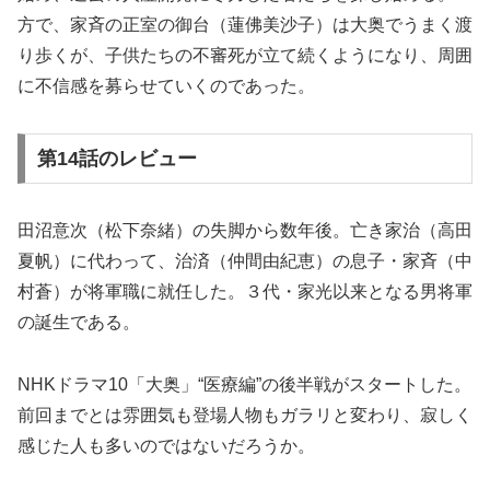
方で、家斉の正室の御台（蓮佛美沙子）は大奥でうまく渡
り歩くが、子供たちの不審死が立て続くようになり、周囲
に不信感を募らせていくのであった。
第14話のレビュー
田沼意次（松下奈緒）の失脚から数年後。亡き家治（高田
夏帆）に代わって、治済（仲間由紀恵）の息子・家斉（中
村蒼）が将軍職に就任した。３代・家光以来となる男将軍
の誕生である。
NHKドラマ10「大奥」“医療編”の後半戦がスタートした。
前回までとは雰囲気も登場人物もガラリと変わり、寂しく
感じた人も多いのではないだろうか。