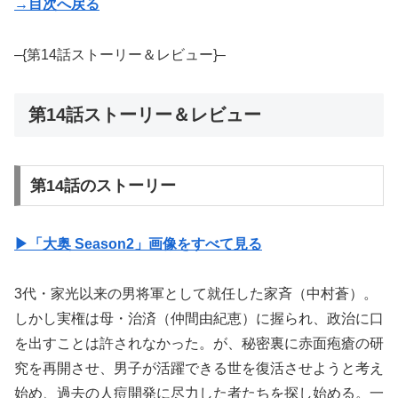
→目次へ戻る
–{第14話ストーリー＆レビュー}–
第14話ストーリー＆レビュー
第14話のストーリー
▶︎「大奥 Season2」画像をすべて見る
3代・家光以来の男将軍として就任した家斉（中村蒼）。
しかし実権は母・治済（仲間由紀恵）に握られ、政治に口
を出すことは許されなかった。が、秘密裏に赤面疱瘡の研
究を再開させ、男子が活躍できる世を復活させようと考え
始め、過去の人痘開発に尽力した者たちを探し始める。一