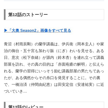
第12話のストーリー
▶︎「大奥 Season2」画像をすべて見る
青沼（村雨辰剛）の蘭学講義は、伊兵衛（岡本圭人）や家
治の御台・五十宮も加わり賑（にぎ）わいを見せる。ある
日、意次（松下奈緒）が源内（鈴木杏）を連れ立って講義
部屋を訪れ、その真の目的は「赤面疱瘡の解明」と伝えら
れる。蘭学の習得にいっそう励む講義部屋の男たちであっ
たが、ある偶然からその糸口を発見することに。その裏
で、一橋治済（仲間由紀恵）は田安定信（安達祐実）に近
づいていき…
第12話のレビュー