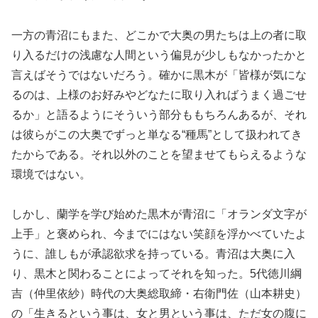
一方の青沼にもまた、どこかで大奥の男たちは上の者に取
り入るだけの浅慮な人間という偏見が少しもなかったかと
言えばそうではないだろう。確かに黒木が「皆様が気にな
るのは、上様のお好みやどなたに取り入ればうまく過ごせ
るか」と語るようにそういう部分ももちろんあるが、それ
は彼らがこの大奥でずっと単なる“種馬”として扱われてき
たからである。それ以外のことを望ませてもらえるような
環境ではない。
しかし、蘭学を学び始めた黒木が青沼に「オランダ文字が
上手」と褒められ、今までにはない笑顔を浮かべていたよ
うに、誰しもが承認欲求を持っている。青沼は大奥に入
り、黒木と関わることによってそれを知った。5代徳川綱
吉（仲里依紗）時代の大奥総取締・右衛門佐（山本耕史）
の「生きるという事は、女と男という事は、ただ女の腹に