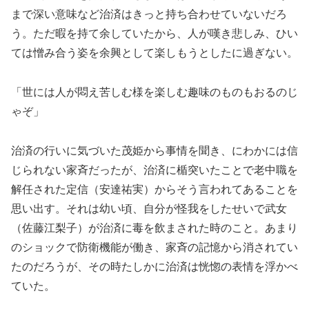
まで深い意味など治済はきっと持ち合わせていないだろ
う。ただ暇を持て余していたから、人が嘆き悲しみ、ひい
ては憎み合う姿を余興として楽しもうとしたに過ぎない。
「世には人が悶え苦しむ様を楽しむ趣味のものもおるのじ
ゃぞ」
治済の行いに気づいた茂姫から事情を聞き、にわかには信
じられない家斉だったが、治済に楯突いたことで老中職を
解任された定信（安達祐実）からそう言われてあることを
思い出す。それは幼い頃、自分が怪我をしたせいで武女
（佐藤江梨子）が治済に毒を飲まされた時のこと。あまり
のショックで防衛機能が働き、家斉の記憶から消されてい
たのだろうが、その時たしかに治済は恍惚の表情を浮かべ
ていた。