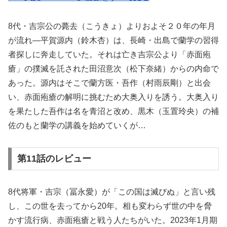
8代・吉宗公の薨去（こうきょ）よりおよそ２０年の年月
が流れ―平賀源内（鈴木杏）は、長崎・出島で蘭学の習得
者探しに奔走していた。それは亡き吉宗公より「赤面疱
瘡」の撲滅を託された田沼意次（松下奈緒）からの内命で
あった。源内はそこで蘭方医・吾作（村雨辰剛）と出会
い、赤面疱瘡の解明に挑むため大奥入りを誘う。大奥入り
を果たした吾作は名を青沼と改め、黒木（玉置玲央）の補
佐のもと蘭学の講義を始めていくが…
第11話のレビュー
8代将軍・吉宗（冨永愛）が「この国は滅びぬ」と言い残
し、この世を去ってから20年。相も変わらず世の中を脅
かす流行病、赤面疱瘡と戦う人たちがいた。2023年1月期