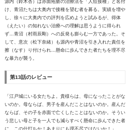
源内（鈴木杏）は赤面疱瘡の治療法を「人痘接種」と名付
け、青沼たちは大奥内で接種を望む者を募る。実績を増や
し、徐々に大奥内での評判を広めようと試みるが、得体
（えたい）の知れない治療への理解は思うように得られ
ず…青沼（村雨辰剛）への反発も膨らむ一方であった。そ
して、意次（松下奈緒）も源内や青沼を引き入れた責任を
擦（なす）り付けられ…懸命に歩んできた者たちを理不尽
な暴力が襲う。
第13話のレビュー
「江戸城にいる女たちよ。貴様らは、母になったことがな
いのか。母ならば、男子を産んだことはないのか。産んだ
ならば、その子を赤面で亡くしたことはないのか。そうい
う悲しい母と子を一人でも減らすべく懸命に歩んできた者
に、この仕打ちか！あまりにも理不尽ではないか！」