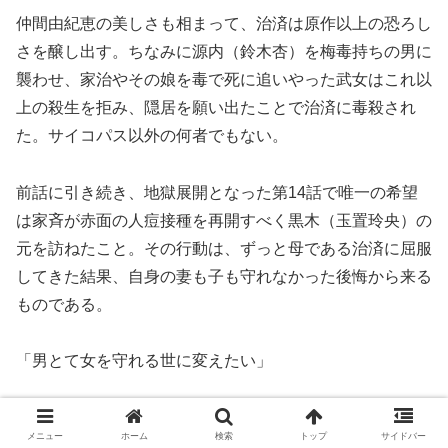
仲間由紀恵の美しさも相まって、治済は原作以上の恐ろし
さを醸し出す。ちなみに源内（鈴木杏）を梅毒持ちの男に
襲わせ、家治やその娘を毒で死に追いやった武女はこれ以
上の殺生を拒み、隠居を願い出たことで治済に毒殺され
た。サイコパス以外の何者でもない。
前話に引き続き、地獄展開となった第14話で唯一の希望
は家斉が赤面の人痘接種を再開すべく黒木（玉置玲央）の
元を訪ねたこと。その行動は、ずっと母である治済に屈服
してきた結果、自身の妻も子も守れなかった後悔から来る
ものである。
「男とて女を守れる世に変えたい」
源内と青沼（村雨辰剛）の唯一の心残りであった人痘接種
メニュー
ホーム
検索
トップ
サイドバー
の普及を、ようやく瞳に志を宿した家斉が担っていく。