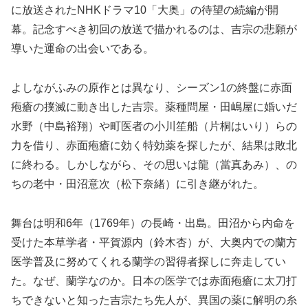
に放送されたNHKドラマ10「大奥」の待望の続編が開
幕。記念すべき初回の放送で描かれるのは、吉宗の悲願が
導いた運命の出会いである。
よしながふみの原作とは異なり、シーズン1の終盤に赤面
疱瘡の撲滅に動き出した吉宗。薬種問屋・田嶋屋に婚いだ
水野（中島裕翔）や町医者の小川笙船（片桐はいり）らの
力を借り、赤面疱瘡に効く特効薬を探したが、結果は敗北
に終わる。しかしながら、その思いは龍（當真あみ）、の
ちの老中・田沼意次（松下奈緒）に引き継がれた。
舞台は明和6年（1769年）の長崎・出島。田沼から内命を
受けた本草学者・平賀源内（鈴木杏）が、大奥内での蘭方
医学普及に努めてくれる蘭学の習得者探しに奔走してい
た。なぜ、蘭学なのか。日本の医学では赤面疱瘡に太刀打
ちできないと知った吉宗たち先人が、異国の薬に解明の糸