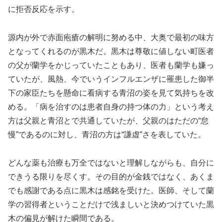
に拒否反応を示す。
源内が外で赤面疱瘡の解明に努める中、大奥で最初の味方
となってくれるのが黒木だ。黒木は尊敬に値しない町医者
の父が蘭学をかじっていたこともあり、医者も蘭学も嫌っ
ていたが、風熱、今でいうインフルエンザに罹患した御半
下の家臣たちを懸命に看病する青沼の姿を見て気持ちを改
める。「病を治すのは患者自身の持つ体の力」という考え
方は父親と青沼とで共通していたが、父親のはただの“怠
慢”であるのに対し、青沼の方は“謙虚”さを表していた。
どんな薬も治療も万全ではないと理解しながらも、自分に
できうる限りを尽くす。その目的が金銭ではなく、あくま
でも感謝である点に黒木は感銘を受けた。医師、そして蘭
学の習得者ということだけで浅ましいと決めつけていた黒
木の偏見が解けた瞬間である。