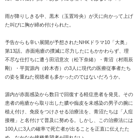
雨が降りしきる中、黒木（玉置玲央）が天に向かって上げ
た叫びに胸が締め付けられた。
予告からも辛い展開が予想されたNHKドラマ10「大奥」
第13話。赤面疱瘡の撲滅に尽力したにもかかわらず、理
不尽な仕打ちに遭う田沼意次（松下奈緒）・青沼（村雨辰
剛）・平賀源内（鈴木杏）の3人に現代の医療従事者たち
の姿を重ねた視聴者も多かったのではないだろうか。
源内が赤面感染から数日で回復する軽症患者を発見。その
患者の疱瘡から取り出した膿や痂皮を未感染の男子の腕に
植え付け、免疫をつけさせる治療法を、青沼たちは「人痘
接種」と名付けて普及に努める。しかし、この治療法には
100人に3人の確率で死亡者が出ることを正直に伝えたた
め、なかなか接種希望者が現れない。