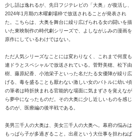
少し話は逸れるが、先日フジテレビの「大奥」が復活し、
2024年1月期の木曜劇場枠で放送されることが発表され
た。こちらは、大奥を舞台に繰り広げられる女の闘いを描
いた東映制作の時代劇シリーズで、よしながふみの漫画を
原作にしているわけではない。
ただ人気シリーズなことには変わりなく、これまで何度も
連ドラとスペシャルで放送されている。菅野美穂、松下由
樹、藤原紀香、小池栄子といった名だたる女優陣が繰り広
げる、毒を盛ることも厭わない激しい女のバトルに幼い頃
の筆者は時折挟まれる官能的な場面に気まずさを覚えなが
ら夢中になったものだ。その大奥に少し近しいものを感じ
るのが、医療編の後半戦である。
美男三千人の大奥は、美女三千人の大奥へ。幕府の悩みは
もっぱら子が多過ぎること。出産という大仕事を担わねば