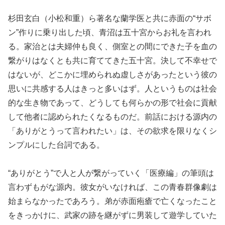
杉田玄白（小松和重）ら著名な蘭学医と共に赤面の“サボ
ン”作りに乗り出した頃、青沼は五十宮からお礼を言われ
る。家治とは夫婦仲も良く、側室との間にできた子を血の
繋がりはなくとも共に育ててきた五十宮。決して不幸せで
はないが、どこかに埋められぬ虚しさがあったという彼の
思いに共感する人はきっと多いはず。人というものは社会
的な生き物であって、どうしても何らかの形で社会に貢献
して他者に認められたくなるものだ。前話における源内の
「ありがとうって言われたい」は、その欲求を限りなくシ
ンプルにした台詞である。
“ありがとう”で人と人が繋がっていく「医療編」の筆頭は
言わずもがな源内。彼女がいなければ、この青春群像劇は
始まらなかったであろう。弟が赤面疱瘡で亡くなったこと
をきっかけに、武家の跡を継がずに男装して遊学していた