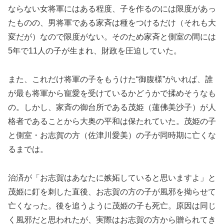
ならない女将軍にはある程度、子を作るのには限度があっ
たものの、男将軍である家斉は種をつけるだけ（それも大
変だが）なので限度がない。そのため家斉と側室の間には
5年で11人の子が生まれ、財政を圧迫していた。
また、これだけ将軍の子をもうけた“御腹様”がいれば、誰
が最も将軍から寵愛を受けているかどうかで揉めそうなも
の。しかし、家斉の御台所である茂姫（蓮佛美沙子）が人
格者であることから大奥の平和は保たれていた。茂姫の子
と側室・お志賀の方（佐津川愛美）の子が同時期に亡くな
るまでは。
治済が「お志賀はあなたに嫉妬していると思いますよ」と
茂姫に釘を刺した直後、お志賀の方の子が風邪を拗らせて
亡くなった。後を追うように茂姫の子も死亡。原因は同じ
く風邪だと思われたが、実際はお志賀の方から贈られてき