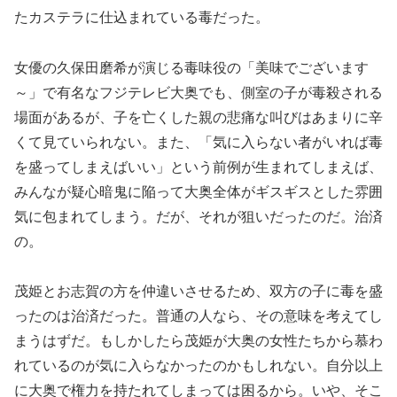
たカステラに仕込まれている毒だった。
女優の久保田磨希が演じる毒味役の「美味でございます
～」で有名なフジテレビ大奥でも、側室の子が毒殺される
場面があるが、子を亡くした親の悲痛な叫びはあまりに辛
くて見ていられない。また、「気に入らない者がいれば毒
を盛ってしまえばいい」という前例が生まれてしまえば、
みんなが疑心暗鬼に陥って大奥全体がギスギスとした雰囲
気に包まれてしまう。だが、それが狙いだったのだ。治済
の。
茂姫とお志賀の方を仲違いさせるため、双方の子に毒を盛
ったのは治済だった。普通の人なら、その意味を考えてし
まうはずだ。もしかしたら茂姫が大奥の女性たちから慕わ
れているのが気に入らなかったのかもしれない。自分以上
に大奥で権力を持たれてしまっては困るから。いや、そこ