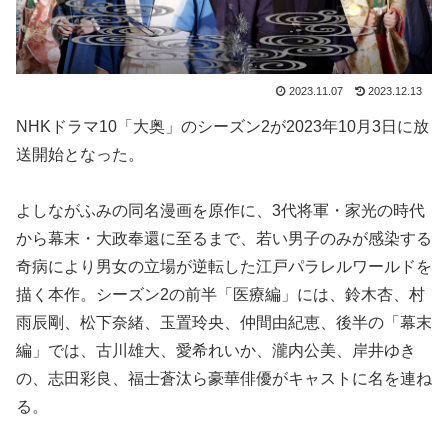
2023.11.07
2023.12.13
NHKドラマ10「大奥」のシーズン2が2023年10月3日に放
送開始となった。
よしながふみの同名漫画を原作に、3代将軍・家光の時代
から幕末・大政奉還に至るまで、若い男子のみが感染する
奇病により男女の立場が逆転した江戸パラレルワールドを
描く本作。シーズン2の前半「医療編」には、鈴木杏、村
雨辰剛、松下奈緒、玉置玲央、仲間由紀恵、後半の「幕末
編」では、古川雄大、愛希れいか、瀧内公美、岸井ゆき
の、志田彩良、福士蒼汰ら豪華俳優がキャストに名を連ね
る。