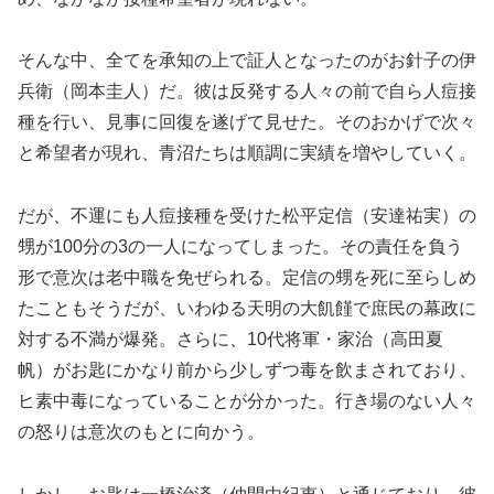
そんな中、全てを承知の上で証人となったのがお針子の伊
兵衛（岡本圭人）だ。彼は反発する人々の前で自ら人痘接
種を行い、見事に回復を遂げて見せた。そのおかげで次々
と希望者が現れ、青沼たちは順調に実績を増やしていく。
だが、不運にも人痘接種を受けた松平定信（安達祐実）の
甥が100分の3の一人になってしまった。その責任を負う
形で意次は老中職を免ぜられる。定信の甥を死に至らしめ
たこともそうだが、いわゆる天明の大飢饉で庶民の幕政に
対する不満が爆発。さらに、10代将軍・家治（高田夏
帆）がお匙にかなり前から少しずつ毒を飲まされており、
ヒ素中毒になっていることが分かった。行き場のない人々
の怒りは意次のもとに向かう。