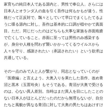
家育ちの純日本人である源内と、男性で奉公人、さらには
日本人とオランダ人の血を引く吾作は何もかもが違う。性
格だって正反対で、飄々としていて早口でまくしたてるよ
うに喋る源内に対し、吾作は基本的に口調が穏やかで真面
目。ただ、同じだったのはどちらも大事な家族を赤面疱瘡
で亡くしていること。赤面に至っては男性のみ感染する
が、身分や人種を問わず襲いかかってくるウイルスから
人々を守り、感謝されたい（承認されたい）という欲求は
共通している。
その一点のみで人と人が繋がり、同志となっていくのが
「医療編」と言えよう。大奥入りを果たした吾作、改め青
沼と黒木（玉置玲央）もそうである。青沼が大奥で受ける
のは、心ない異人差別。当時はまだ異人を目にしたことの
ない日本人がほとんどだったのだから無理もないが、自分
たちと風貌が異なる青沼に対して大奥の男たちはあけすけ