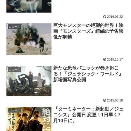
2016.01.22
巨大モンスターの絶望的世界！映
ニュース
画『モンスターズ』続編の予告映
像が解禁
2015.10.17
新たな恐竜パニックが巻き起こ
ニュース
る！『ジュラシック・ワールド』
新場面写真公開
2015.06.18
『ターミネーター：新起動／ジェ
ニュース
ニシス』公開日 変更！1日早く7
月10日に。