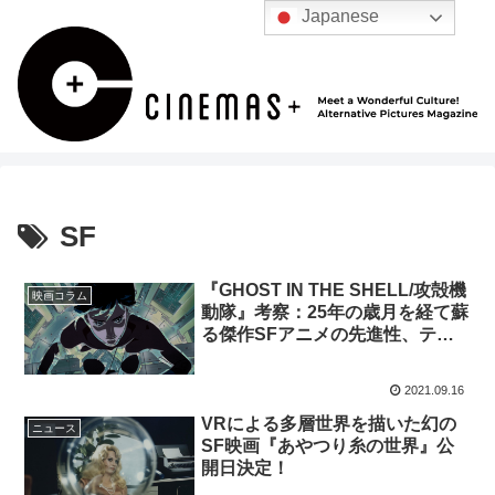
Japanese
SF
『GHOST IN THE SHELL/攻殻機
映画コラム
動隊』考察：25年の歳月を経て蘇
る傑作SFアニメの先進性、テー
マとは
2021.09.16
VRによる多層世界を描いた幻の
ニュース
SF映画『あやつり糸の世界』公
開日決定！