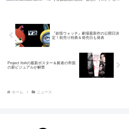
度、原作者の水野美波をはじめ、著名人
からのコメントが到着した。5月30日に行
われた完成披露試写会にて初お披露目と
なった本作。映画...
『妖怪ウォッチ』劇場最新作の公開日決
定！前売り特典＆発売日も発表
Project Itohの最新ポスター＆屍者の帝国
の新ビジュアルが解禁
ホーム
ニュース