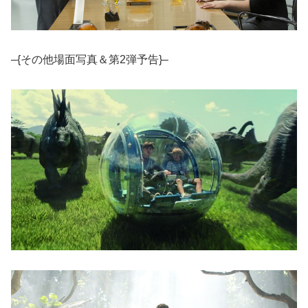
–{その他場面写真＆第2弾予告}–