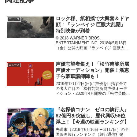
ロック様、紙相撲で大興奮＆ドヤ
ニュース
顔！『ランペイジ 巨獣大乱闘』
特別映像が到着
© 2018 WARNER BROS.
ENTERTAINMENT INC. 2018年5月18日
（金）公開の映画『ランペイジ 巨獣大乱
闘』より、キャストのドウェイン・ジョ
ンソンらが日本の遊びに興ずる特別映像
が到着した。本作は、最新を誇る遺...
声優志望者集え！「松竹芸能所属
ニュース
声優オーディション」開催！潘恵
子ら豪華講師陣も！
2019年12月22日(日)に声優を目指す全て
の者大注目の「松竹芸能所属声優オーデ
ィション・2020年4月開校の『松竹芸能声
優アカデミー』第1期生募集オーディショ
ン」の開催が決定した。※応募締切は
2019年12月13日(金)、お忘れなく！2...
『名探偵コナン ゼロの執行人』
ニュース
82億円を突破し、歴代興収58位
浮上！【今週の映画ランキング】
先週末（2018年6月16日〜6月17日）の全
国映画興行ランキング（興行通信社発