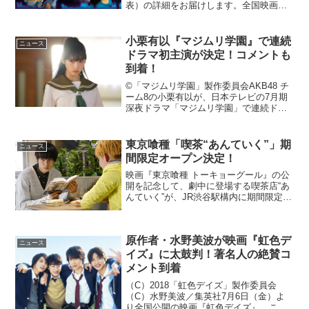
表）の詳細をお届けします。全国映画興
行ランキング1位（→）『万引き家族』2
位（NEW）『空飛ぶタイヤ』3位（↓）
『デッドプール２』4位（↓）『５０回目
小栗有以『マジムリ学園』で連続
ニュース
のファース...
ドラマ初主演が決定！コメントも
到着！
©「マジムリ学園」製作委員会AKB48 チ
ーム8の小栗有以が、日本テレビの7月期
深夜ドラマ「マジムリ学園」で連続ドラ
マ初主演を務めることが明らかになっ
た。不動産会社「神崎ランド」によって
作られた寂れたニュータウン「ユートピ
東京喰種「喫茶“あんていく”」期
ニュース
ア嵐ヶ丘」と「私立...
間限定オープン決定！
映画『東京喰種 トーキョーグール』の公
開を記念して、劇中に登場する喫茶店“あ
んていく”が、JR渋谷駅構内に期間限定で
オープンすることが明らかとなった。映
画『東京喰種 トーキョーグール』公開記
念！喫茶店“あんていく”が渋谷駅にオープ
原作者・水野美波が映画『虹色デ
ン人の姿を...
ニュース
イズ』に太鼓判！著名人の絶賛コ
メント到着
（C）2018「虹色デイズ」製作委員会
（C）水野美波／集英社7月6日（金）よ
り全国公開の映画『虹色デイズ』。この