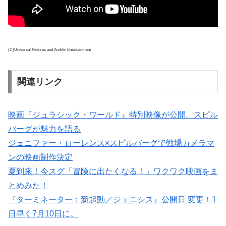
(C)Universal Pictures and Amblin Entertainment
関連リンク
映画『ジュラシック・ワールド』特別映像が公開。スピル
バーグが魅力を語る
ジェニファー・ローレンス×スピルバーグで戦場カメラマ
ンの映画制作決定
夏到来！今スグ「冒険に出たくなる！」ワクワク映画をま
とめみた！
『ターミネーター：新起動／ジェニシス』公開日 変更！1
日早く7月10日に。