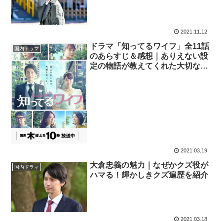
2021.11.12
ドラマ「知ってるワイフ」全11話
国内ドラマ
のあらすじ＆感想｜ありえない設
定の物語が教えてくれた大切なこ
と・よかったところと疑問点
2021.03.19
大倉忠義の魅力｜なぜかクズ役が
国内ドラマ
ハマる！輝かしきクズ遍歴を紹介
2021.03.18