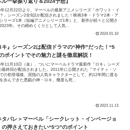
ベル一挙振り返り＆2024予想】
23年12月22日より、マーベルの最新アニメシリーズ「ホワット・イ
？」シーズン2全9話が配信されました！映画3本・ドラマ2本・ア
シリーズ1本（短編アニメシリーズ1本）と、新作が続々と公開さ
2023年。その締めくくりとして人気...
2024.01.10
ロキ』シーズン2は配信ドラマの“神作”だった！“5
”のポイントでその魅力と謎を徹底解説！
23年11月10日（金）、ついにマーベルドラマ最新作『ロキ』シーズ
の最終回が配信されました。2011年に公開された『マイティ・ソ
での初登場後、屈指の人気キャラクターとして、約12年間に渡る
を歩んできた悪戯の神・ロキ。幾度も死...
2023.11.13
ネタバレ＞マーベル「シークレット・インベージョ
」の押さえておきたい“5つ”のポイント