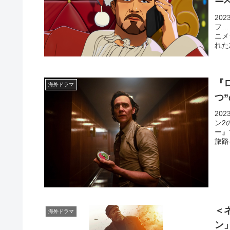
ー
20
フ…
ニメ
れた
『
海外ドラマ
つ
20
ン2
ー』
旅路
＜
海外ドラマ
ン