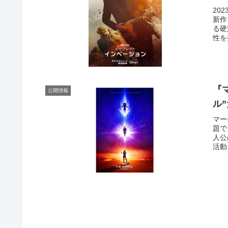
20
新作
る硬
性を
『
公開情報
ル
マー
題で
人公
活動