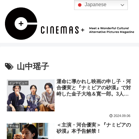
Japanese
山中瑶子
運命に導かれし映画の申し子・河
インタビュー
合優実と『ナミビアの砂漠』で対
峙した金子大地＆寛一郎。3人が
共有した感覚とは？
2024.09.06
＜主演・河合優実＞『ナミビアの
予告編
砂漠』本予告解禁！