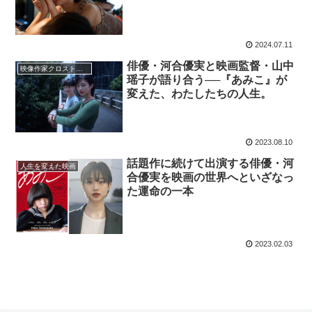
2024.07.11
俳優・河合優実と映画監督・山中
映像作家クロストーク
瑶子が語り合う──『あみこ』が
変えた、わたしたちの人生。
2023.08.10
話題作に続けて出演する俳優・河
人生を変えた映画
合優実を映画の世界へといざなっ
た運命の一本
2023.02.03