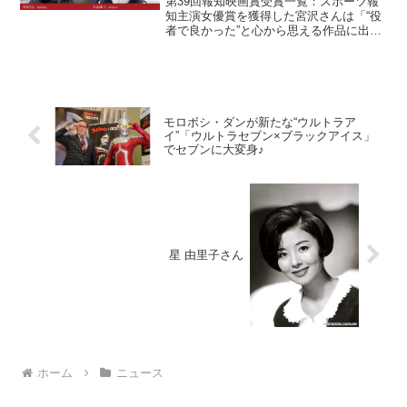
第39回報知映画賞受賞一覧：スポーツ報
知主演女優賞を獲得した宮沢さんは「“役
者で良かった”と心から思える作品に出会
えました♪」と喜びを語り、助演女優賞を
獲得した大島さんも「まさか、という感
じ。本当にうれしい。今後、代表作は
『紙の月』と言えま...
モロボシ・ダンが新たな“ウルトラア
イ”「ウルトラセブン×ブラックアイス」
でセブンに大変身♪
星 由里子さん
ホーム
ニュース