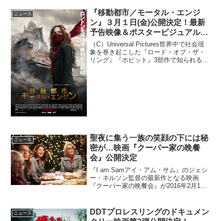
島。記録的な暑さが続くその島で暮らす
中学生の信之は、信之を慕う年下の輔
『移動都市／モータル・エンジ
ニュース
は、父親から激しい虐待を...
ン』３月１日(金)公開決定！最新
予告映像＆ポスタービジュアル解
禁
（C）Universal Pictures世界中で社会現
象を巻き起こした『ロード・オブ・ザ・
リング』『ホビット』3部作で知られるピ
ーター・ジャクソンが製作・脚本を務め
る冒険ファンタジー超大作『移動都市／
モータル・エンジン』の公開日が2019...
聖夜に集う一族の笑顔の下には秘
ニュース
密が…映画『クーパー家の晩餐
会』公開決定
『I am Samアイ・アム・サム』のジェシ
ー・ネルソン監督の最新作となる映画
『クーパー家の晩餐会』が2016年2月19
日より公開となる。クーパー一族、最悪
な晩餐会の、最高に美味しい結末？！イ
ブの朝、シャーロット（ダイアン・キー
DDTプロレスリングのドキュメン
ニュース
トン）は一大...