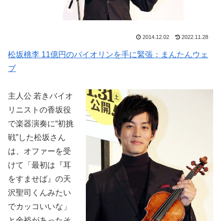
2014.12.02
2022.11.28
松坂桃李 11億円のバイオリンを手に緊張：まんたんウェ
ブ
主人公 若きバイオ
リニストの香坂役
で楽器演奏に“初挑
戦”した松坂さん
は、オファーを受
けて「最初は『耳
をすませば』の天
沢聖司くんみたい
でカッコいいな」
と余裕があったそ