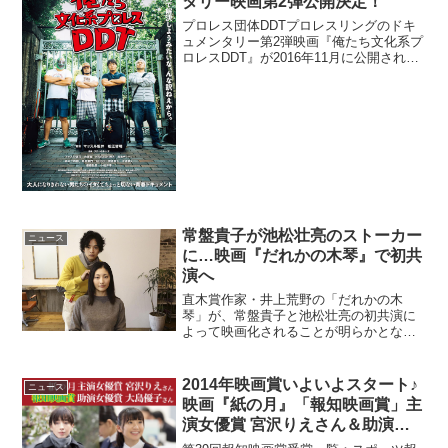
タリー映画第2弾公開決定！
プロレス団体DDTプロレスリングのドキ
ュメンタリー第2弾映画『俺たち文化系プ
ロレスDDT』が2016年11月に公開される
ことが決定した。DDTプロレスリングの
ドキュメンタリー第2弾公開決定2015年
秋。後楽園ホールにて、DDTプロレスリ
ング...
常盤貴子が池松壮亮のストーカー
ニュース
に…映画『だれかの木琴』で初共
演へ
直木賞作家・井上荒野の「だれかの木
琴」が、常盤貴子と池松壮亮の初共演に
よって映画化されることが明らかとなっ
た。東陽一監督・脚本で映画化『だれか
の木琴』娘と夫と共に東京郊外の家に引
っ越してきた平凡な主婦・小夜子（常盤
2014年映画賞いよいよスタート♪
ニュース
貴子）。ある日小夜子は、新...
映画『紙の月』「報知映画賞」主
演女優賞 宮沢りえさん＆助演女
優賞 大島優子さんＷ受賞！