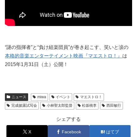
“謎の指揮者”と“負け組楽団員”が巻き起こす、笑いと涙の
本格的音楽エンターテイメント映画『マエストロ！』
は
2015年1月31日（土）公開！
ニュース
miwa
イベント
マエストロ！
完成披露試写会
小林聖太郎監督
松坂桃李
西田敏行
シェアする
X
Facebook
はてブ