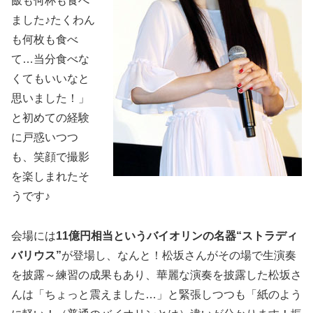
飯も何杯も食べ
ました♪たくわん
も何枚も食べ
て…当分食べな
くてもいいなと
思いました！」
と初めての経験
に戸惑いつつ
も、笑顔で撮影
を楽しまれたそ
うです♪
会場には
11億円相当というバイオリンの名器“ストラディ
バリウス”
が登場し、なんと！松坂さんがその場で生演奏
を披露～練習の成果もあり、華麗な演奏を披露した松坂さ
んは「ちょっと震えました…」と緊張しつつも「紙のよう