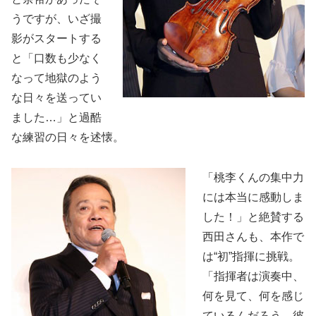
うですが、いざ撮
影がスタートする
と「口数も少なく
なって地獄のよう
な日々を送ってい
ました…」と過酷
な練習の日々を述懐。
「桃李くんの集中力
には本当に感動しま
した！」と絶賛する
西田さんも、本作で
は“初”指揮に挑戦。
「指揮者は演奏中、
何を見て、何を感じ
ているんだろう…彼