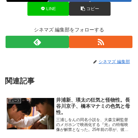
LINE
コピー
シネマズ 編集部をフォローする
シネマズ 編集部
関連記事
井浦新、瑛太の狂気と怪物性。長
ニュース
谷川京子、橋本マナミの色気と母
性。
三浦しをんの同名小説を、大森立嗣監督
のメガホンで映画化する『光』の特報映
像が解禁となった。25年前の罪が、彼ら
の狂気を呼び覚ます…東京の離島、美浜