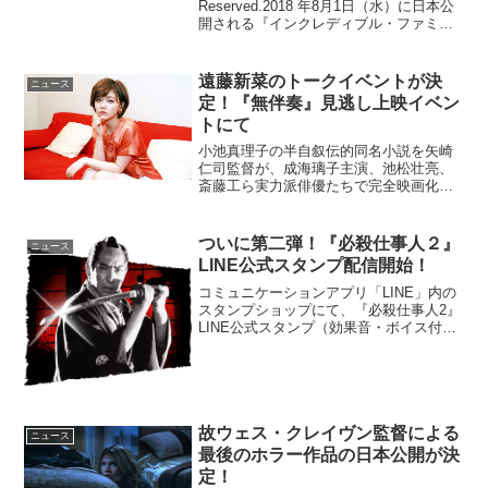
Reserved.2018 年8月1日（水）に日本公
開される『インクレディブル・ファミリ
ー』。全米では6月15日（金）に公開さ
れ、歴代アニメーション作品のNo.1の週
末オープニン...
遠藤新菜のトークイベントが決
ニュース
定！『無伴奏』見逃し上映イベン
トにて
小池真理子の半自叙伝的同名小説を矢崎
仁司監督が、成海璃子主演、池松壮亮、
斎藤工ら実力派俳優たちで完全映画化し
た『無伴奏』が、現在渋谷・アップリン
クで開催されている「見逃した映画特集
2016」のラインアップに選ばれ、28日の
ついに第二弾！『必殺仕事人２』
ニュース
上映には遠藤新菜が...
LINE公式スタンプ配信開始！
コミュニケーションアプリ「LINE」内の
スタンプショップにて、『必殺仕事人2』
LINE公式スタンプ（効果音・ボイス付）
が本日2018年3月22日（木）より配信開
始となった。第一弾のスタンプは、昨年6
月に発売開始以来、数ヶ月に渡りLINE公
式...
故ウェス・クレイヴン監督による
ニュース
最後のホラー作品の日本公開が決
定！