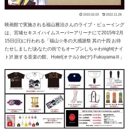
2015.02.03
2022.11.28
映画館で実施される福山雅治さんのライブ・ビューイング
は、宮城セキスイハイムスーパーアリーナにて2015年2月
15日(日)に行われる「福山☆冬の大感謝祭 其の十四 お待
たせしました!あなたの街でもオープンしちゃわnight(ナイ
ト)!! 旅する音楽の館、Hotel(オテル) de(デ) FukuyamaⅢ」