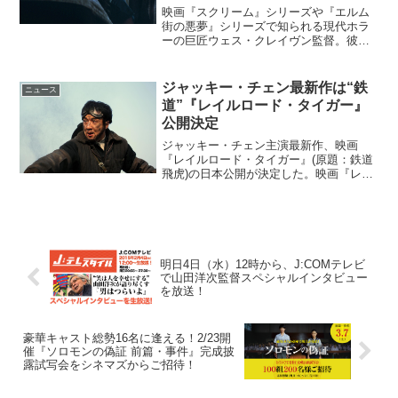
映画『スクリーム』シリーズや『エルム
街の悪夢』シリーズで知られる現代ホラ
ーの巨匠ウェス・クレイヴン監督。彼が
最後に手がけた映画『スクリーム・ガー
ルズ～最後の絶叫～』が2016年7月に日本
公開となることがあきらかとなった。レ
ジャッキー・チェン最新作は“鉄
ニュース
ジェンドによる最後...
道”『レイルロード・タイガー』
公開決定
ジャッキー・チェン主演最新作、映画
『レイルロード・タイガー』(原題：鉄道
飛虎)の日本公開が決定した。映画『レイ
ルロード・タイガー』日本公開決定！映
画『レイルロード・タイガー』は、ジャ
ッキー・チェン主演の最新作で、鉄道を
舞台にした新たなジャッ...
明日4日（水）12時から、J:COMテレビ
で山田洋次監督スペシャルインタビュー
を放送！
豪華キャスト総勢16名に逢える！2/23開
催『ソロモンの偽証 前篇・事件』完成披
露試写会をシネマズからご招待！