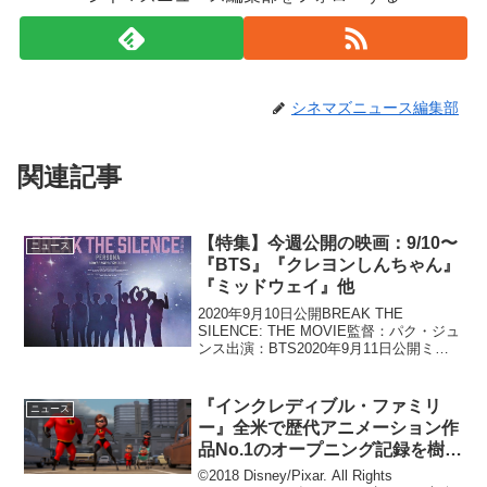
シネマズニュース編集部
関連記事
【特集】今週公開の映画：9/10〜
ニュース
『BTS』『クレヨンしんちゃん』
『ミッドウェイ』他
2020年9月10日公開BREAK THE
SILENCE: THE MOVIE監督：パク・ジュ
ンス出演：BTS2020年9月11日公開ミッ
ドウェイ監督：ローランド・エメリッヒ
出演：エド・スクライン、パトリック・
ウィルソン、ウディ・ハレルソ...
『インクレディブル・ファミリ
ニュース
ー』全米で歴代アニメーション作
品No.1のオープニング記録を樹
立！
©2018 Disney/Pixar. All Rights