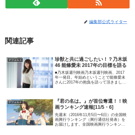
編集部公式ライター
関連記事
珍獣と共に過ごしたい！？乃木坂
デフォルト
46 能條愛未 2017年の目標を語る
■乃木坂週刊映画乃木坂週刊映画、2017
年一発目。年始めということで能條愛未
さんに2017年の抱負を語って頂きまし
た。前回までの記事・乃木坂46 能條愛
未、2016年を振り返る・乃木坂46 能條愛
未、映画『溺れるナイフ』の惹かれ合う
『君の名は。』が首位奪還！！映
二人を語...
デフォルト
画ランキング速報[11/5・6]
先週末（2016年11月5日〜6日）の全国映
画興行ランキング（興行通信社発表）を
お届けします。全国映画興行ランキング1
位（↑）『君の名は。』2位（↓）『デスノ
ート Ｌｉｇｈｔ ｕｐ ｔｈｅ ＮＥＷ ｗｏ