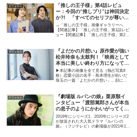
ｒｌｄ』3位（→）『インフェルノ』4
「推しの王子様」第4話レビュ
デフォルト
位...
ー：今回の“推しプリ”は神回決定
か?! 「すべてのセリフが尊い」
「共感しかない！」と超話題！
→「推しの王子様」画像ギャラリーへ
（※ストーリーネタバレあり）
【関連記事】「推しの王子様」第1話レビ
ュー【関連記事】「推しの王子様」第2話
レビュー【関連記事】「推しの王子様」
第3話レビュー比嘉愛未主演「推しの王子
様」が2021年7月15日にスタートした。
『よだかの片想い』原作愛が強い
デフォルト
主人公の日高泉...
松井玲奈も太鼓判！「映画として
本当に美しい終わり方になってい
る」
▶︎本記事の画像を全て見る（独占写真8
枚）恋愛小説の名手・島本理生が紡いだ
珠玉の一篇「よだかの片想い」。顔にあ
ざのある大学院生の前田アイコと、彼女
の半生を記したルポルタージュを元に映
画を撮る監督・飛坂逢太の恋愛模様を、
『劇場版 ルパンの娘』栗原類イ
デフォルト
群像とともに描き、多く...
ンタビュー「渡部篤郎さんが本当
の息子のようにかわいがってくれ
た」
2019年にシリーズ1、2020年にシリーズ2
が放送された大人気ドラマ『ルパンの
娘』（フジテレビ）の劇場版が2021年10
月15日（金）より全国公開される。→画
像ギャラリーはこちら本シリーズは、