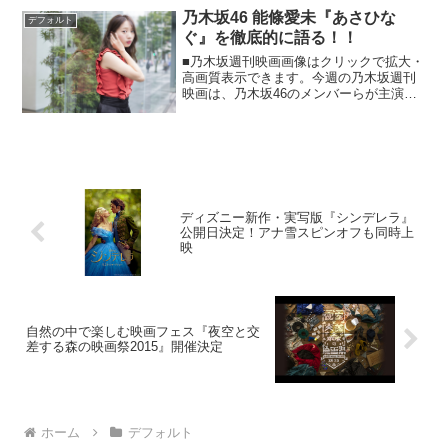
代々泥棒一家である”Lの一族”に生まれ育
乃木坂46 能條愛未『あさひな
デフォルト
った三...
ぐ』を徹底的に語る！！
■乃木坂週刊映画画像はクリックで拡大・
高画質表示できます。今週の乃木坂週刊
映画は、乃木坂46のメンバーらが主演す
る『あさひなぐ』について。乃木坂46の
メンバーが乃木坂46のメンバーが出演し
ている映画を語るというスペシャル回で
す。それでは、お...
ディズニー新作・実写版『シンデレラ』
公開日決定！アナ雪スピンオフも同時上
映
自然の中で楽しむ映画フェス『夜空と交
差する森の映画祭2015』開催決定
ホーム
デフォルト