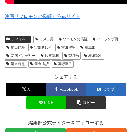
映画『ソロモンの偽証』公式サイト
デフォルト
カメラ男
ソロモンの偽証
パトランプ男
前田航基
宮部みゆき
富田望生
成島出
新宿ピカデリー
映画泥棒
望月歩
板垣瑞生
清水尋也
舞台挨拶
藤野涼子
シェアする
X
Facebook
はてブ
LINE
コピー
編集部公式ライターをフォローする