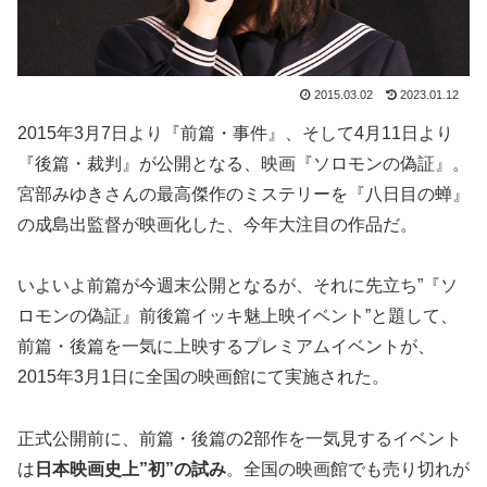
2015.03.02
2023.01.12
2015年3月7日より『前篇・事件』、そして4月11日より
『後篇・裁判』が公開となる、映画『ソロモンの偽証』。
宮部みゆきさんの最高傑作のミステリーを『八日目の蝉』
の成島出監督が映画化した、今年大注目の作品だ。
いよいよ前篇が今週末公開となるが、それに先立ち”『ソ
ロモンの偽証』前後篇イッキ魅上映イベント”と題して、
前篇・後篇を一気に上映するプレミアムイベントが、
2015年3月1日に全国の映画館にて実施された。
正式公開前に、前篇・後篇の2部作を一気見するイベント
は
日本映画史上”初”の試み
。全国の映画館でも売り切れが