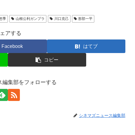
悠季
山根公利ガンプラ
川口克己
形部一平
ェアする
Facebook
はてブ
コピー
ス編集部をフォローする
シネマズニュース編集部