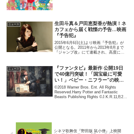
プが発表された。さらに、5月にキックオ
フイベントが開催されることがあきらか
となった。「MOOSIC LAB 201...
生田斗真＆戸田恵梨香が熱演！ネ
ニュース
カフェから届く戦慄の予告…映画
『予告犯』
2015年6月6日(土)より映画『予告犯』が
公開となる。2011年から2013年8月まで
『ジャンプ改』にて連載され、高度に情
報化されたインターネット社会で巻き起
こる戦慄のテロリズムが話題となったコ
ミック、筒井哲也原作の『予告犯』を
『ファンタビ』最新作 公開19日
ニュース
『白ゆき姫...
で40億円突破！「国宝級に可愛
い！」ベビー・ニフラー”の映像
が解禁
©2018 Warner Bros. Ent. All Rights
Reserved.Harry Potter and Fantastic
Beasts Publishing Rights ©J.K.R.11月23
日（金・祝）より封切とな...
シネマ歌舞伎『野田版 鼠小僧』上映開