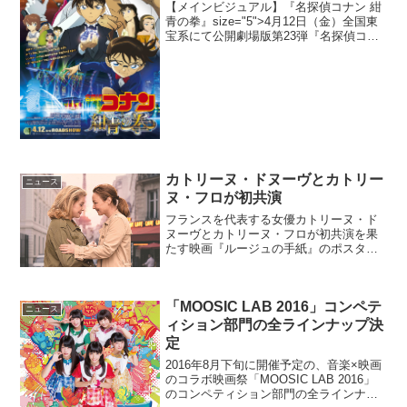
【メインビジュアル】『名探偵コナン 紺
青の拳』size="5">4月12日（金）全国東
宝系にて公開劇場版第23弾『名探偵コナ
ン 紺青の拳（こんじょうのフィスト）』
のメインビジュアルが解禁された。併せ
て、コナン、キッド、そして京極がそれ
ぞれの...
カトリーヌ・ドヌーヴとカトリー
ニュース
ヌ・フロが初共演
フランスを代表する女優カトリーヌ・ド
ヌーヴとカトリーヌ・フロが初共演を果
たす映画『ルージュの手紙』のポスター
ビジュアルが解禁となった。30年ぶりに
再会した正反対の二人が、見つけたもの
は?セーヌ川流れるパリ郊外に暮らすクレ
「MOOSIC LAB 2016」コンペテ
ール(カトリーヌ・フ...
ニュース
ィション部門の全ラインナップ決
定
2016年8月下旬に開催予定の、音楽×映画
のコラボ映画祭「MOOSIC LAB 2016」
のコンペティション部門の全ラインナッ