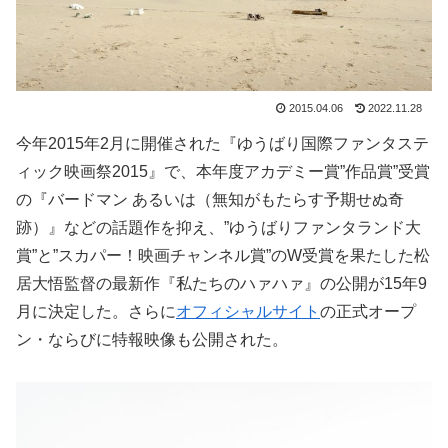
2015.04.06
2022.11.28
今年2015年2月に開催された『ゆうばり国際ファンタステ
ィック映画祭2015』で、本年度アカデミー賞”作品賞”受賞
の『バードマン あるいは（無知がもたらす予期せぬ奇
跡）』などの話題作を抑え、”ゆうばりファンタランド大
賞”と”スカパー！映画チャンネル賞”のW受賞を果たした松
居大悟監督の最新作『私たちのハァハァ』の公開が15年9
月に決定した。さらに
オフィシャルサイト
の正式オープ
ン・ならびに特報映像も公開された。