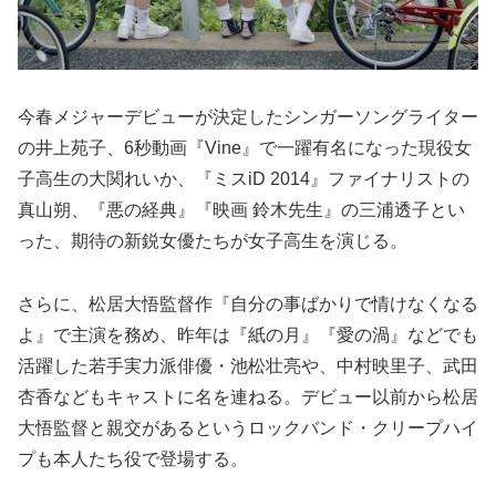
今春メジャーデビューが決定したシンガーソングライター
の井上苑子、6秒動画『Vine』で一躍有名になった現役女
子高生の大関れいか、『ミスiD 2014』ファイナリストの
真山朔、『悪の経典』『映画 鈴木先生』の三浦透子とい
った、期待の新鋭女優たちが女子高生を演じる。
さらに、松居大悟監督作『自分の事ばかりで情けなくなる
よ』で主演を務め、昨年は『紙の月』『愛の渦』などでも
活躍した若手実力派俳優・池松壮亮や、中村映里子、武田
杏香などもキャストに名を連ねる。デビュー以前から松居
大悟監督と親交があるというロックバンド・クリープハイ
プも本人たち役で登場する。