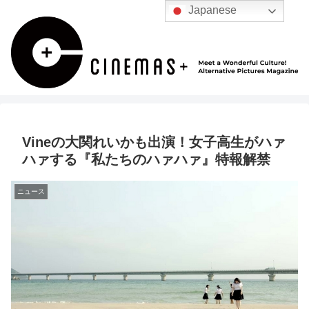
Japanese
Vineの大関れいかも出演！女子高生がハァ
ハァする『私たちのハァハァ』特報解禁
ニュース