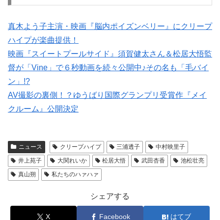
真木よう子主演・映画『脳内ポイズンベリー』にクリープ
ハイプが楽曲提供！
映画『スイートプールサイド』須賀健太さん＆松居大悟監
督が「Vine」で６秒動画を続々公開中♪その名も「毛バイ
ン」!?
AV撮影の裏側！？ゆうばり国際グランプリ受賞作『メイ
クルーム』公開決定
ニュース
クリープハイプ
三浦透子
中村映里子
井上苑子
大関れいか
松居大悟
武田杏香
池松壮亮
真山朔
私たちのハァハァ
シェアする
X
Facebook
はてブ