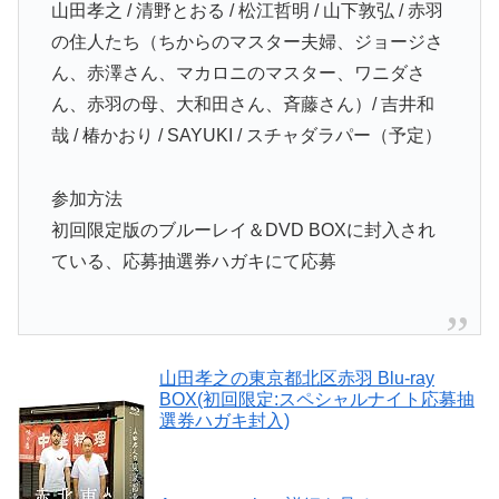
山田孝之 / 清野とおる / 松江哲明 / 山下敦弘 / 赤羽
の住人たち（ちからのマスター夫婦、ジョージさ
ん、赤澤さん、マカロニのマスター、ワニダさ
ん、赤羽の母、大和田さん、斉藤さん）/ 吉井和
哉 / 椿かおり / SAYUKI / スチャダラパー（予定）
参加方法
初回限定版のブルーレイ＆DVD BOXに封入され
ている、応募抽選券ハガキにて応募
山田孝之の東京都北区赤羽 Blu-ray
BOX(初回限定:スペシャルナイト応募抽
選券ハガキ封入)