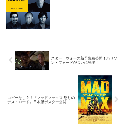
昭和63年、暴力団対策法成立直前の広
島。所轄署に配属となった日岡秀一(松坂
桃李)は、暴力団との癒...
スター・ウォーズ新予告編公開！ハリソ
ン・フォードがついに登場！
コピーなし？！『マッドマックス 怒りの
デス・ロード』日本版ポスター公開！