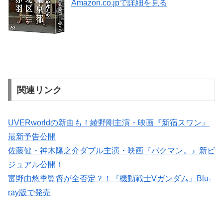
Amazon.co.jpで詳細を見る
関連リンク
UVERworldの新曲も！綾野剛主演・映画『新宿スワン』
最新予告公開
佐藤健・神木隆之介ダブル主演・映画『バクマン。』新ビ
ジュアル公開！
富野由悠季監督が全否定？！『機動戦士Vガンダム』Blu-
ray版で発売