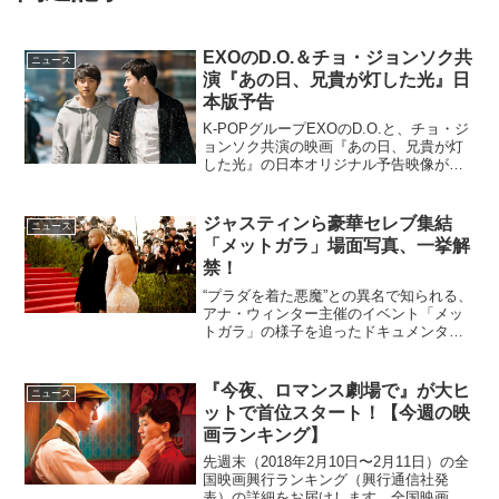
EXOのD.O.＆チョ・ジョンソク共
ニュース
演『あの日、兄貴が灯した光』日
本版予告
K-POPグループEXOのD.O.と、チョ・ジ
ョンソク共演の映画『あの日、兄貴が灯
した光』の日本オリジナル予告映像が公
開された。映画『あの日、兄貴が灯した
光』日本オリジナル予告映像柔道国家代
表のコ・ドゥヨン(D.O.)は、試合中の事故
ジャスティンら豪華セレブ集結
ニュース
で視力...
「メットガラ」場面写真、一挙解
禁！
“プラダを着た悪魔”との異名で知られる、
アナ・ウィンター主催のイベント「メッ
トガラ」の様子を追ったドキュメンタリ
ー映画『メットガラ ドレスをまとった美
術館』から、豪華セレブたちが集結した
様子を捉えた場面写真が一挙解禁となっ
『今夜、ロマンス劇場で』が大ヒ
ニュース
た。映画『メットガ...
ットで首位スタート！【今週の映
画ランキング】
先週末（2018年2月10日〜2月11日）の全
国映画興行ランキング（興行通信社発
表）の詳細をお届けします。全国映画興