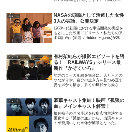
行ランキング1位（NEW）『今夜、ロマ
ンス劇場で』2位（↓）『祈りの幕が下り
る時』3位（→）『不能犯』4位（NEW）
NASAの頭脳として活躍した女性
ニュース
『マンハ...
3人の実話、公開決定
1960年代初頭における宇宙開発の実話を
もとにした映画『ドリーム：私たちのア
ポロ計画』(原題：Hidden Figures)が2017
年9月に日本公開されることが明らかとな
った。映画『ドリーム：私たちのアポロ
計画』日本公開決定！映画『ドリー...
有村架純らが撮影エピソードを語
ニュース
る！「RAILWAYS」シリース最
新作『かぞくいろ』
地方のローカル線を舞台に、人と人との
つながりや、自分の生き方を見つめ直す
姿を温かく描き、多くの世代から愛され
る人気シリーズとなった映画
「RAILWAYS」。シリーズに新たな作品
『かぞくいろ』（2018年公開予定）が生
豪華キャスト集結！映画『孤狼の
ニュース
まれることが決定。本作は...
血』メインキャスト解禁！
柚月裕子の同名小説を役所広司主演で映
画化する『孤狼の血』から、出演キャス
トが勢揃いした画像が解禁となった。映
画『孤狼の血』メインキャスト画像解禁