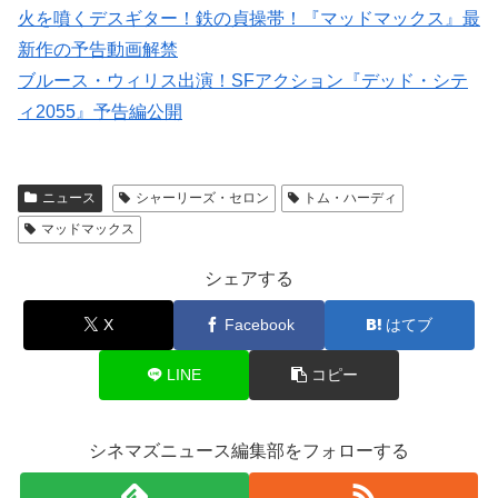
火を噴くデスギター！鉄の貞操帯！『マッドマックス』最
新作の予告動画解禁
ブルース・ウィリス出演！SFアクション『デッド・シテ
ィ2055』予告編公開
ニュース
シャーリーズ・セロン
トム・ハーディ
マッドマックス
シェアする
X
Facebook
はてブ
LINE
コピー
シネマズニュース編集部をフォローする