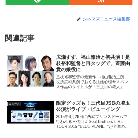
シネマズニュース編集部
関連記事
広瀬すず、福山雅治と初共演！是
ニュース
枝裕和監督と再タッグで、斉藤由
貴の娘役に
是枝裕和監督の最新作、福山雅治主演、
役所広司共演でおくる法廷心理サスペン
ス作品のタイトルが『三度目の殺人』に
決定、併せて広瀬すずら追加キャストが
発表となった。映画『三度目の殺人』追
加キャスト発表勝利にこだわる弁護士重
限定グッズも！三代目JSBの埼玉
ニュース
盛(福山雅治)が、やむを...
公演がライブ・ビューイング
2015年8月28日に西武プリンスドームで
行われる三代目 J Soul Brothers LIVE
TOUR 2015 "BLUE PLANET"が全国の映
画館ほか台湾・香港でライブ・ビューイ
ングされることが決まり、ライブ・ビュ