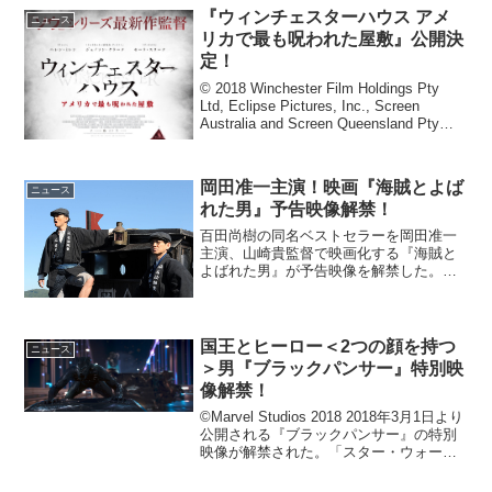
ーイング会場...
『ウィンチェスターハウス アメ
ニュース
リカで最も呪われた屋敷』公開決
定！
© 2018 Winchester Film Holdings Pty
Ltd, Eclipse Pictures, Inc., Screen
Australia and Screen Queensland Pty
Ltd. All Rig...
岡田准一主演！映画『海賊とよば
ニュース
れた男』予告映像解禁！
百田尚樹の同名ベストセラーを岡田准一
主演、山崎貴監督で映画化する『海賊と
よばれた男』が予告映像を解禁した。主
演・岡田准一×監督・山崎貴『海賊とよば
れた男』予告解禁主要燃料が石炭だった
当時から、石油の将来性を予見していた
若き日の国岡鐡造(岡田...
国王とヒーロー＜2つの顔を持つ
ニュース
＞男『ブラックパンサー』特別映
像解禁！
©Marvel Studios 2018 2018年3月1日より
公開される『ブラックパンサー』の特別
映像が解禁された。「スター・ウォー
ズ」シリーズや「ハリー・ポッター」シ
リーズを超え、世界最速で累計興行収入1