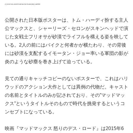
(C)2015 VILLAGE ROADSHOW FILMS (BVI) LIMITED
公開された日本版ポスターは、トム・ハーディ扮する主人
公マックスと、シャーリーズ・セロンがスキンヘッドで演
じた女戦士フリオサが砂漠でライフルを構える姿を映して
いる。2人の前にはバイクと何者かが横たわり、その背後
には砂漠を支配するイモータン・ジョー率いる軍団の影が
炎のような砂塵を巻き上げて迫っている。
見ての通りキャッチコピーのないポスターで、これはハリ
ウッドのアクション大作としては異例の代物だ。キャスト
の名前とタイトルのみが記されており、その”マッドマッ
クス”というタイトルそのもので時代を挑発するというコ
ンセプトになっている。
映画『マッドマックス 怒りのデス・ロード』は2015年6