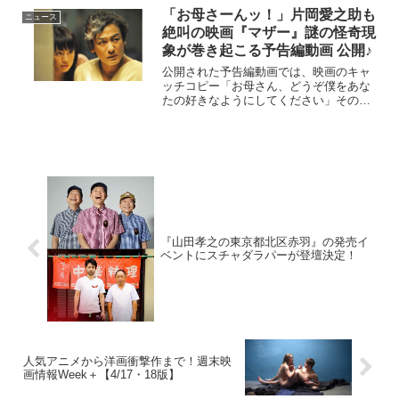
兆円を突破したマーベル・スタジオ...
「お母さーんッ！」片岡愛之助も
ニュース
絶叫の映画『マザー』謎の怪奇現
象が巻き起こる予告編動画 公開♪
公開された予告編動画では、映画のキャ
ッチコピー「お母さん、どうぞ僕をあな
たの好きなようにしてください」そのま
まに、片岡愛之助さん演じる主人公 楳図
かずお先生が、母イチエの“愛”が引き起こ
す謎の怪奇現象に巻き込まれていきま
す…！楳図先生の“大...
『山田孝之の東京都北区赤羽』の発売イ
ベントにスチャダラパーが登壇決定！
人気アニメから洋画衝撃作まで！週末映
画情報Week＋【4/17・18版】