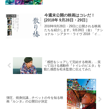
今週末公開の映画はコレだ！
ニュース
[2018年 9月28日・29日］
2018年9月28日・29日に公開される映画
たちを紹介します。9月28日（金）『ナシ
ョナル・シアター・ライヴ 2018 「イェ
ルマ」』#action=share□作品概要子宝に
恵まれない女性が苦悩の末、悲劇を引き
起こす――。□キャストビリー...
「感想をシェアして完結する映画」…笑
って泣ける感動作『トイレのピエタ』を
観た感想を松永監督に伝えてみた
弾圧、焼身抗議…チベットの今を知る映
画『ルンタ』の公開日が決定