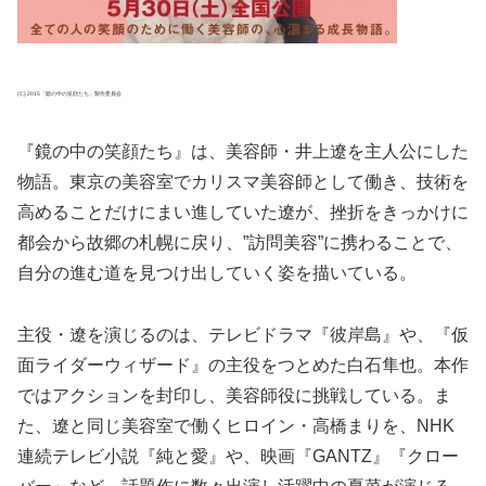
(C) 2015「鏡の中の笑顔たち」製作委員会
『鏡の中の笑顔たち』は、美容師・井上遼を主人公にした
物語。東京の美容室でカリスマ美容師として働き、技術を
高めることだけにまい進していた遼が、挫折をきっかけに
都会から故郷の札幌に戻り、”訪問美容”に携わることで、
自分の進む道を見つけ出していく姿を描いている。
主役・遼を演じるのは、テレビドラマ『彼岸島』や、『仮
面ライダーウィザード』の主役をつとめた白石隼也。本作
ではアクションを封印し、美容師役に挑戦している。ま
た、遼と同じ美容室で働くヒロイン・高橋まりを、NHK
連続テレビ小説『純と愛』や、映画『GANTZ』『クロー