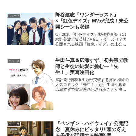
降谷建志「ワンダーラスト」
ニュース
×『虹色デイズ』MVが完成！未公
開シーンも収録
C）2018「虹色デイズ」製作委員会（C）
水野美波／集英社7月6日（金）より全国
公開される映画『虹色デイズ』の未公開
シーンが収録されたMVが到着した。本作
は、たった一度だけの青春を駆け抜け
る、ちょっとおバカでお騒がせな男子高
生田斗真＆広瀬すず、初共演で教
ニュース
校生4人の【友情...
師と生徒の純愛に挑む―「先
生！」実写映画化
累計発行部数570万部突破する河原和音の
人気コミック「先生！」が、生田斗真＆
広瀬すずで実写映画化されることが決定
した。河原和音「先生！」生田斗真×広瀬
すずで実写映画化！映画『先生！』は、
「青空エール」や「俺物語！！」の原作
など、数々の実写化...
『ペンギン・ハイウェイ』公開記
ニュース
念 夏休みにピッタリ! 頭の冴え
る子供が活躍する映画5選