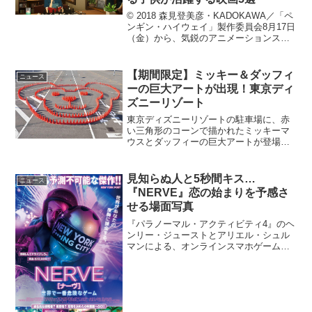
© 2018 森見登美彦・KADOKAWA／「ペ
ンギン・ハイウェイ」製作委員会8月17日
（金）から、気鋭のアニメーションスタ
ジオ・スタジオコロリドが製作した森見
登美彦の小説を映画化した心弾む青春フ
ァンタジー映画『ペンギン・ハイウェ
【期間限定】ミッキー＆ダッフィ
ニュース
イ』が全国...
ーの巨大アートが出現！東京ディ
ズニーリゾート
東京ディズニーリゾートの駐車場に、赤
い三角形のコーンで描かれたミッキーマ
ウスとダッフィーの巨大アートが登場、
その制作過程をおさめた動画が公式
YouTubeにて公開されている。駐車場に
ミッキーとダッフィーの巨大アートが出
見知らぬ人と5秒間キス…
ニュース
現このたび東京ディズニ...
『NERVE』恋の始まりを予感さ
せる場面写真
『パラノーマル・アクティビティ4』のヘ
ンリー・ジューストとアリエル・シュル
マンによる、オンラインスマホゲームを
テーマにした映画『NERVE／ナーヴ 世
界で一番危険なゲーム』から、場面写真
が解禁となった。『NERVE／ナーヴ 世
界で一番危険な...