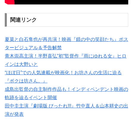
関連リンク
夏菜と白石隼也が再共演！映画『鏡の中の笑顔たち』ポス
タービジュアル＆予告解禁
青木崇高主演！半野喜弘”初”監督作『雨にゆれる女』ヒロ
インは大野いと
“ほぼ日”での人気連載が映画化！お坊さんの生活に迫る
『ボクは坊さん。』
成島出監督の自主制作作品も！インディペンデント映画の
軌跡を辿るイベント開催
田中圭主演『劇場版 びったれ!!!』竹中直人＆山本耕史の出
演が発表