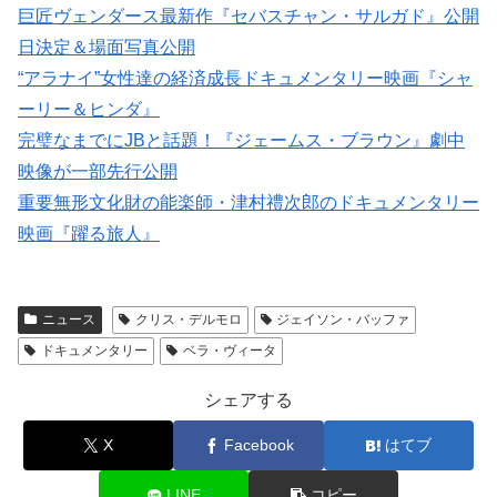
巨匠ヴェンダース最新作『セバスチャン・サルガド』公開
日決定＆場面写真公開
“アラナイ”女性達の経済成長ドキュメンタリー映画『シャ
ーリー＆ヒンダ』
完璧なまでにJBと話題！『ジェームス・ブラウン』劇中
映像が一部先行公開
重要無形文化財の能楽師・津村禮次郎のドキュメンタリー
映画『躍る旅人』
ニュース
クリス・デルモロ
ジェイソン・バッファ
ドキュメンタリー
ベラ・ヴィータ
シェアする
X
Facebook
はてブ
LINE
コピー