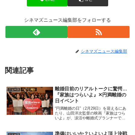
シネマズニュース編集部をフォローする
シネマズニュース編集部
関連記事
離婚目前のリアルトークに驚愕…
ニュース
『家族はつらいよ』✕円満離婚の
日イベント
“円満離婚の日”（2月29日）を迎えるにあ
たり、山田洋次監督の映画『家族はつら
いよ』が、涙活や離婚式プランナーであ
る寺井広樹氏とコラボした“奥様限定試写
会”を開催し、寺井広樹氏と漫画家・倉田
真由美がイベントに登壇した。”円満離婚
準備はいいか？いよいよ頂上決戦
ニュース