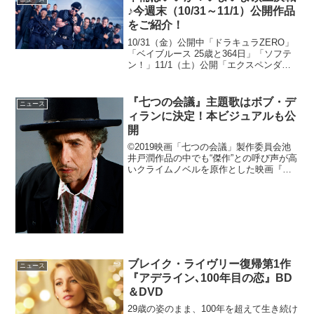
の日”で奥様...
♪今週末（10/31～11/1）公開作品
をご紹介！
10/31（金）公開中「ドラキュラZERO」
「ベイブルース 25歳と364日」「ソフテ
ン！」11/1（土）公開「エクスペンダブ
ルズ3 ワールドミッション」「美女と野
獣」「クローバー」「マダム・マロリー
と魔法のスパイス」「25 NIJYU-G...
『七つの会議』主題歌はボブ・デ
ニュース
ィランに決定！本ビジュアルも公
開
©2019映画「七つの会議」製作委員会池
井戸潤作品の中でも“傑作”との呼び声が高
いクライムノベルを原作とした映画『七
つの会議』の主題歌がボブ・ディランの
「メイク・ユー・フィール・マイ・ラ
ヴ」に決定。本ビジュアルも公開され
た。本作は、「結果が...
ブレイク・ライヴリー復帰第1作
ニュース
『アデライン､100年目の恋』BD
＆DVD
29歳の姿のまま、100年を超えて生き続け