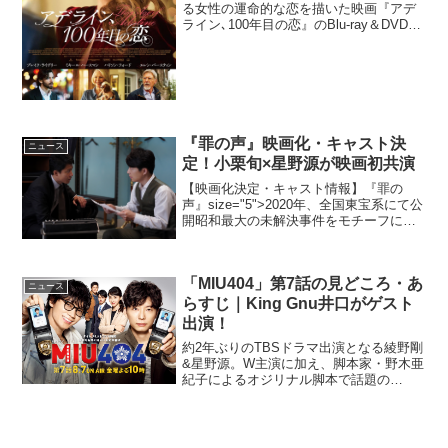
る女性の運命的な恋を描いた映画『アデ
ライン､100年目の恋』のBlu-ray＆DVDが
2016年3月に発売される。永遠に29歳…
アデラインが出会う“真実の愛”奇跡的な出
来事がきっかけで年を取らなくな...
『罪の声』映画化・キャスト決
ニュース
定！小栗旬×星野源が映画初共演
【映画化決定・キャスト情報】『罪の
声』size="5">2020年、全国東宝系にて公
開昭和最大の未解決事件をモチーフにし
た、塩田武士の小説「罪の声」が小栗旬
と星野源の出演で映画化され、2020年に
公開されることが明らかになった。原作
「MIU404」第7話の見どころ・あ
は、20...
ニュース
らすじ｜King Gnu井口がゲスト
出演！
約2年ぶりのTBSドラマ出演となる綾野剛
&星野源。W主演に加え、脚本家・野木亜
紀子によるオジリナル脚本で話題の
「MIU404」の第7話が8月7日に放送され
る。今回は塚本晋也、井口理（King
Gnu）がゲスト出演することが決定して
いる。また...