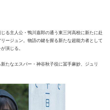
演じる主人公・鴨川嘉郎の通う東三河高校に新たに赴
アリージュン。物語の鍵を握る新たな超能力者として
をが演じる。
る新たなエスパー・神谷秋子役に冨手麻妙、ジュリ
。