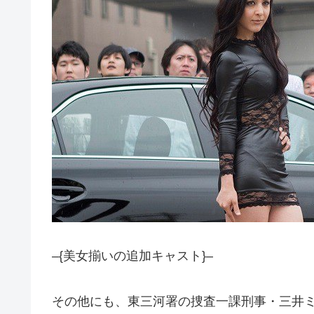
–{美女揃いの追加キャスト}–
その他にも、東三河署の捜査一課刑事・三井