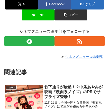
X
Facebook
はてブ
LINE
コピー
シネマズニュース編集部をフォローする
シネマズニュース編集部
関連記事
竹下通りが騒然！？中条あやみが
ニュース
映画『覆面系ノイズ』のPRでサ
プライズ登場！
11月25日に全国公開となる映画『覆面系
ノイズ』にて主演を務める中条あやみ