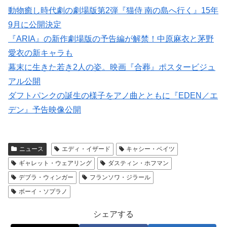
動物癒し時代劇の劇場版第2弾『猫侍 南の島へ行く』15年
9月に公開決定
『ARIA』の新作劇場版の予告編が解禁！中原麻衣と茅野
愛衣の新キャラも
幕末に生きた若き2人の姿。映画『合葬』ポスタービジュ
アル公開
ダフトパンクの誕生の様子をアノ曲とともに『EDEN／エ
デン』予告映像公開
ニュース
エディ・イザード
キャシー・ベイツ
ギャレット・ウェアリング
ダスティン・ホフマン
デブラ・ウィンガー
フランソワ・ジラール
ボーイ・ソプラノ
シェアする