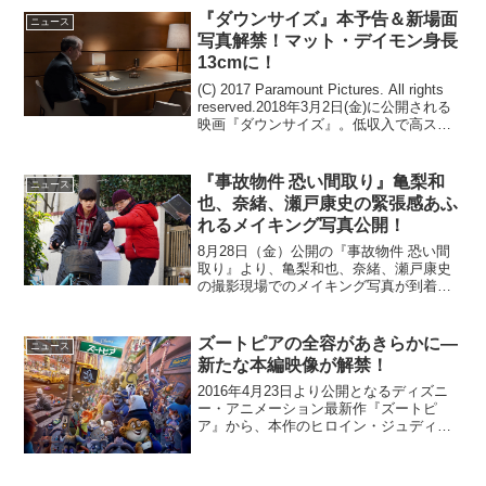
のこと。レミングは自殺しない。レミン
『ダウンサイズ』本予告＆新場面
グは新天地に向かうために...
ニュース
写真解禁！マット・デイモン身長
13cmに！
(C) 2017 Paramount Pictures. All rights
reserved.2018年3月2日(金)に公開される
映画『ダウンサイズ』。低収入で高スト
レスの日々を送るマット・デイモン演じ
るポールが、＜ダウンサイズ＞された...
『事故物件 恐い間取り』亀梨和
ニュース
也、奈緒、瀬戸康史の緊張感あふ
れるメイキング写真公開！
8月28日（金）公開の『事故物件 恐い間
取り』より、亀梨和也、奈緒、瀬戸康史
の撮影現場でのメイキング写真が到着し
た。事故物件に住み続けている芸人・松
原タニシの実体験による著書を、亀梨和
也の主演、中田秀夫のメガホンで映画化
ズートピアの全容があきらかに―
ニュース
する本作。共演に奈緒...
新たな本編映像が解禁！
2016年4月23日より公開となるディズニ
ー・アニメーション最新作『ズートピ
ア』から、本作のヒロイン・ジュディ
が、誰もが夢を叶えられる大都会、“ズー
トピア”へ向けて旅立つ様子が描かれた本
編映像が新たに解禁となった。ジュデ