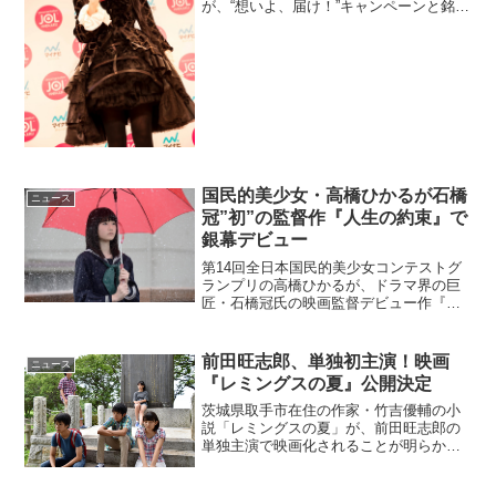
が、“想いよ、届け！”キャンペーンと銘打
って原宿の竹下通りでフォトカードの配
布を行った。このニュースのポイント・
映画『覆面系ノイズ』のキャンペーンで
主演の中条あやみが...
国民的美少女・高橋ひかるが石橋
ニュース
冠”初”の監督作『人生の約束』で
銀幕デビュー
第14回全日本国民的美少女コンテストグ
ランプリの高橋ひかるが、ドラマ界の巨
匠・石橋冠氏の映画監督デビュー作『人
生の約束』で銀幕デビューを果たすこと
が明らかとなった。高橋ひかるは、竹野
内豊演じる主人公・祐馬の親友の娘、瞳
前田旺志郎、単独初主演！映画
ニュース
役を演じる。『池中玄太...
『レミングスの夏』公開決定
茨城県取手市在住の作家・竹吉優輔の小
説「レミングスの夏」が、前田旺志郎の
単独主演で映画化されることが明らかと
なった。少年少女の固い決意の理由に迫
る青春ミステリーレミングとは、ねずみ