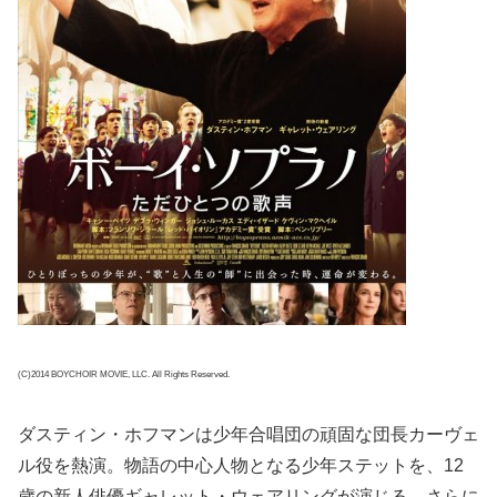
(C)2014 BOYCHOIR MOVIE, LLC. All Rights Reserved.
ダスティン・ホフマンは少年合唱団の頑固な団長カーヴェ
ル役を熱演。物語の中心人物となる少年ステットを、12
歳の新人俳優ギャレット・ウェアリングが演じる。さらに