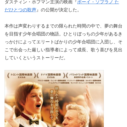
ダスティン・ホフマン主演の映画『
ボーイ・ソプラノ た
だひとつの歌声
』の公開が決定した。
本作は声変わりするまでの限られた時間の中で、夢の舞台
を目指す少年合唱団の物語。ひとりぼっちの少年があるき
っかけによってエリートばかりの少年合唱団に入団し、そ
こで出会った厳しい指導者によって成長、歌う喜びを見出
していくというストーリーだ。